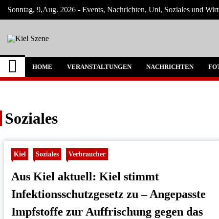
Skip
Sonntag, 9,Aug. 2026 - Events, Nachrichten, Uni, Soziales und Wirt
to
content
Kiel Szene
Neuigkeiten und Nachrichten aus Kiel und
HOME
VERANSTALTUNGEN
NACHRICHTEN
FO
Soziales
Kiel
Soziales
Verbraucher
Aus Kiel aktuell: Kiel stimmt
Infektionsschutzgesetz zu – Angepasste
Impfstoffe zur Auffrischung gegen das