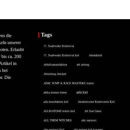
Tags
ens die
eln unserer
17. Stadtwerke Eisfestival
oten. Erlaubt
17. Stadtwerke Eisfestival kiel
Abendkleid
 bis ca. 200
rtikel in
Abfallsammelaktion
abi zeitung
 bei
Abizeitung drucken
or. Die
ADAC JUMP & RACE MASTERS tickets
aida kiel
afrika kennen lernen
aida kreuzfahrten kiel
Akademischer Ruderverein Kiel
ALLIGATOAH tickets kiel
All Star Game
ALL THEM WITCHES
alte meierei
alte meierei kiel
alte meierei kiel konzerte