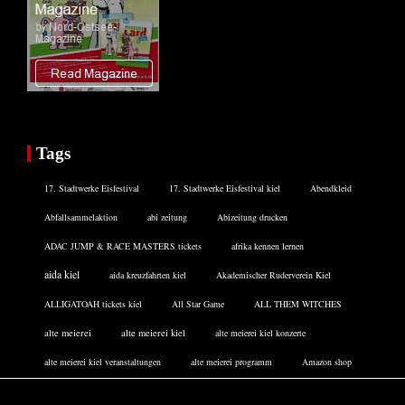
Tags
17. Stadtwerke Eisfestival
17. Stadtwerke Eisfestival kiel
Abendkleid
Abfallsammelaktion
abi zeitung
Abizeitung drucken
ADAC JUMP & RACE MASTERS tickets
afrika kennen lernen
aida kiel
aida kreuzfahrten kiel
Akademischer Ruderverein Kiel
ALLIGATOAH tickets kiel
All Star Game
ALL THEM WITCHES
alte meierei
alte meierei kiel
alte meierei kiel konzerte
alte meierei kiel veranstaltungen
alte meierei programm
Amazon shop