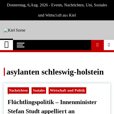
Skip
Donnerstag, 6,Aug. 2026 - Events, Nachrichten, Uni, Soziales
to
content
und Wirtschaft aus Kiel
Kiel Szene
Neuigkeiten und Nachrichten aus Kiel und
Umgebung
asylanten schleswig-holstein
Nachrichten
Soziales
Wirtschaft und Politik
Flüchtlingspolitik – Innenminister
Stefan Studt appelliert an