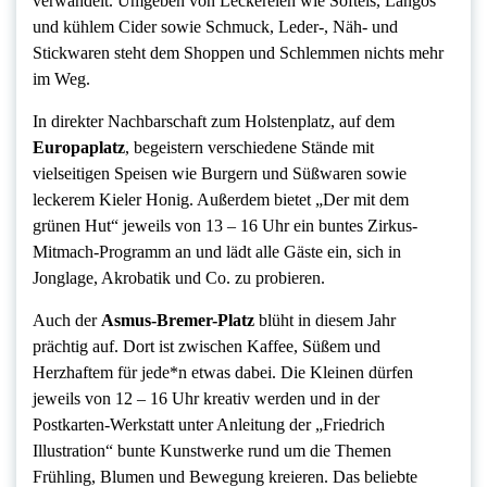
verwandelt. Umgeben von Leckereien wie Softeis, Lángos
und kühlem Cider sowie Schmuck, Leder-, Näh- und
Stickwaren steht dem Shoppen und Schlemmen nichts mehr
im Weg.
In direkter Nachbarschaft zum Holstenplatz, auf dem
Europaplatz
, begeistern verschiedene Stände mit
vielseitigen Speisen wie Burgern und Süßwaren sowie
leckerem Kieler Honig. Außerdem bietet „Der mit dem
grünen Hut“ jeweils von 13 – 16 Uhr ein buntes Zirkus-
Mitmach-Programm an und lädt alle Gäste ein, sich in
Jonglage, Akrobatik und Co. zu probieren.
Auch der
Asmus-Bremer-Platz
blüht in diesem Jahr
prächtig auf. Dort ist zwischen Kaffee, Süßem und
Herzhaftem für jede*n etwas dabei. Die Kleinen dürfen
jeweils von 12 – 16 Uhr kreativ werden und in der
Postkarten-Werkstatt unter Anleitung der „Friedrich
Illustration“ bunte Kunstwerke rund um die Themen
Frühling, Blumen und Bewegung kreieren. Das beliebte