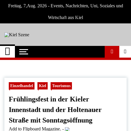
Skip
Freitag, 7,Aug. 2026 - Events, Nachrichten, Uni, Soziales und
to
content
Wirtschaft aus Kiel
Kiel Szene
Neuigkeiten und Nachrichten aus Kiel und
Umgebung
Einzelhandel
Kiel
Tourismus
Frühlingsfest in der Kieler
Innenstadt und der Holtenauer
Straße mit Sonntagsöffnung
Add to Flipboard Magazine.
-