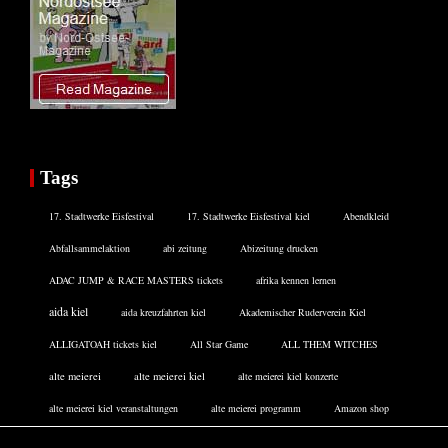
Tags
17. Stadtwerke Eisfestival
17. Stadtwerke Eisfestival kiel
Abendkleid
Abfallsammelaktion
abi zeitung
Abizeitung drucken
ADAC JUMP & RACE MASTERS tickets
afrika kennen lernen
aida kiel
aida kreuzfahrten kiel
Akademischer Ruderverein Kiel
ALLIGATOAH tickets kiel
All Star Game
ALL THEM WITCHES
alte meierei
alte meierei kiel
alte meierei kiel konzerte
alte meierei kiel veranstaltungen
alte meierei programm
Amazon shop