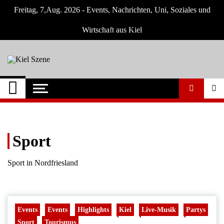
Skip
Freitag, 7,Aug. 2026 - Events, Nachrichten, Uni, Soziales und
to
content
Wirtschaft aus Kiel
Kiel Szene
Neuigkeiten und Nachrichten aus Kiel und
Umgebung
Sport
Sport in Nordfriesland
Events
Events
Highlights
Kiel
Live-Musik
Partys
Sport
Tourismus