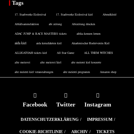
Tags
17. Stadtwerke Eisfestival
17. Stadtwerke Eisfestival kiel
Abendkleid
Abfallsammelaktion
abi zeitung
Abizeitung drucken
ADAC JUMP & RACE MASTERS tickets
afrika kennen lernen
aida kiel
aida kreuzfahrten kiel
Akademischer Ruderverein Kiel
ALLIGATOAH tickets kiel
All Star Game
ALL THEM WITCHES
alte meierei
alte meierei kiel
alte meierei kiel konzerte
alte meierei kiel veranstaltungen
alte meierei programm
Amazon shop
Facebook
Twitter
Instagram
DATENSCHUTZERKLÄRUNG
IMPRESSUM
COOKIE-RICHTLINIE
ARCHIV
TICKETS