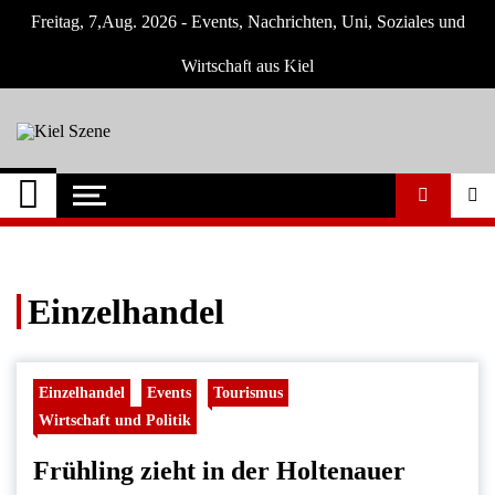
Skip
Freitag, 7,Aug. 2026 - Events, Nachrichten, Uni, Soziales und
to
content
Wirtschaft aus Kiel
Kiel Szene
Neuigkeiten und Nachrichten aus Kiel und
Umgebung
Einzelhandel
Einzelhandel
Events
Tourismus
Wirtschaft und Politik
Frühling zieht in der Holtenauer