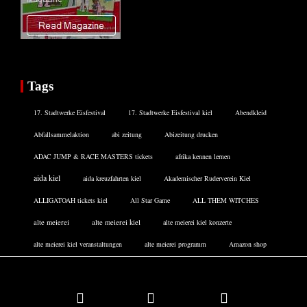
Tags
17. Stadtwerke Eisfestival
17. Stadtwerke Eisfestival kiel
Abendkleid
Abfallsammelaktion
abi zeitung
Abizeitung drucken
ADAC JUMP & RACE MASTERS tickets
afrika kennen lernen
aida kiel
aida kreuzfahrten kiel
Akademischer Ruderverein Kiel
ALLIGATOAH tickets kiel
All Star Game
ALL THEM WITCHES
alte meierei
alte meierei kiel
alte meierei kiel konzerte
alte meierei kiel veranstaltungen
alte meierei programm
Amazon shop