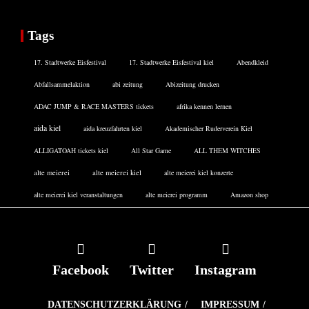
Tags
17. Stadtwerke Eisfestival
17. Stadtwerke Eisfestival kiel
Abendkleid
Abfallsammelaktion
abi zeitung
Abizeitung drucken
ADAC JUMP & RACE MASTERS tickets
afrika kennen lernen
aida kiel
aida kreuzfahrten kiel
Akademischer Ruderverein Kiel
ALLIGATOAH tickets kiel
All Star Game
ALL THEM WITCHES
alte meierei
alte meierei kiel
alte meierei kiel konzerte
alte meierei kiel veranstaltungen
alte meierei programm
Amazon shop
Facebook
Twitter
Instagram
DATENSCHUTZERKLÄRUNG
IMPRESSUM