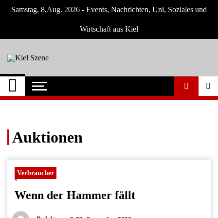
Skip
Samstag, 8,Aug. 2026 - Events, Nachrichten, Uni, Soziales und
to
content
Wirtschaft aus Kiel
Kiel Szene
Neuigkeiten und Nachrichten aus Kiel und
Umgebung
Auktionen
Verbraucher
Wenn der Hammer fällt