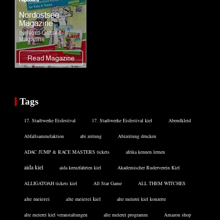
Tags
17. Stadtwerke Eisfestival
17. Stadtwerke Eisfestival kiel
Abendkleid
Abfallsammelaktion
abi zeitung
Abizeitung drucken
ADAC JUMP & RACE MASTERS tickets
afrika kennen lernen
aida kiel
aida kreuzfahrten kiel
Akademischer Ruderverein Kiel
ALLIGATOAH tickets kiel
All Star Game
ALL THEM WITCHES
alte meierei
alte meierei kiel
alte meierei kiel konzerte
alte meierei kiel veranstaltungen
alte meierei programm
Amazon shop