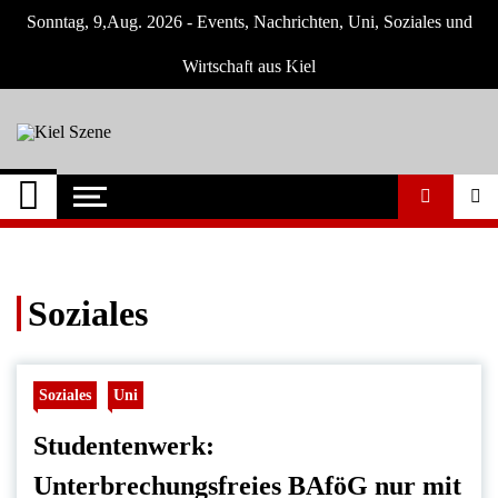
Skip
Sonntag, 9,Aug. 2026 - Events, Nachrichten, Uni, Soziales und
to
content
Wirtschaft aus Kiel
Kiel Szene
Neuigkeiten und Nachrichten aus Kiel und
Umgebung
Soziales
Soziales
Uni
Studentenwerk:
Unterbrechungsfreies BAföG nur mit