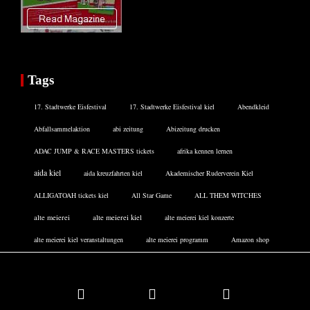
Tags
17. Stadtwerke Eisfestival
17. Stadtwerke Eisfestival kiel
Abendkleid
Abfallsammelaktion
abi zeitung
Abizeitung drucken
ADAC JUMP & RACE MASTERS tickets
afrika kennen lernen
aida kiel
aida kreuzfahrten kiel
Akademischer Ruderverein Kiel
ALLIGATOAH tickets kiel
All Star Game
ALL THEM WITCHES
alte meierei
alte meierei kiel
alte meierei kiel konzerte
alte meierei kiel veranstaltungen
alte meierei programm
Amazon shop