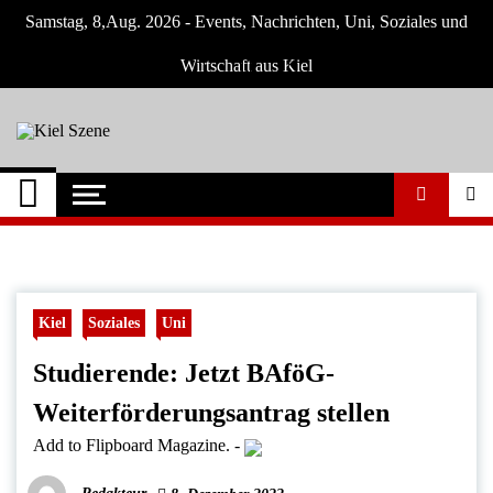
Skip
Samstag, 8,Aug. 2026 - Events, Nachrichten, Uni, Soziales und
to
content
Wirtschaft aus Kiel
Kiel Szene
Neuigkeiten und Nachrichten aus Kiel und
Umgebung
Kiel
Soziales
Uni
Studierende: Jetzt BAföG-
Weiterförderungsantrag stellen
Add to Flipboard Magazine.
-