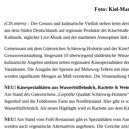
Foto: Kiel-Ma
(CIS-intern) –
Der Genuss und kulinarische Vielfalt stehen beim dre
aus dem Süden Deutschlands auf regionale Produkte der KäseStraße
Kulinarik, täglicher Live-Musik und der maritimen Atmosphäre läd
Gemeinsam mit dem Gütezeichen Schleswig-Holstein und der KäseStra
Genussveranstaltung. Insgesamt 10 überwiegend süddeutsche Winzer*
kulinarische Angebot umfasst neben regionalen Käsespezialitäten de
Variationen. Die Ausgabe der Speisen auf Mehrweg-Tellern mit ein
werden signifikante Mengen an Müll vermieden. Die Veranstaltung fo
NEU! Käsespezialitäten aus Wasserbüffelmilch, Raclette & Wein
Am Stand des Gütezeichens „Geprüfte Qualität Schleswig-Holstein“ 
Ingenhof und die Feddersens Farm aus Nordfriesland. Hier gibt es s
Wasserbüffelmilch. Als neues Highlight wird es Raclette aus dem 
NEU!
Am Stand vom FuH-Restaurant gibt es Spezialitäten vom Au
werden auch vegetarische Alternativen angeboten. Die Gerichte zeic