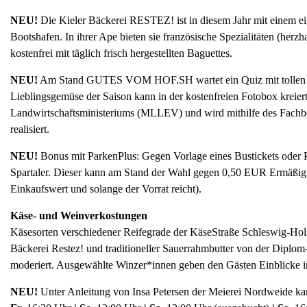
NEU!
Die Kieler Bäckerei RESTEZ! ist in diesem Jahr mit einem ei
Bootshafen. In ihrer Ape bieten sie französische Spezialitäten (herz
kostenfrei mit täglich frisch hergestellten Baguettes.
NEU!
Am Stand GUTES VOM HOF.SH wartet ein Quiz mit tollen Ge
Lieblingsgemüse der Saison kann in der kostenfreien Fotobox krei
Landwirtschaftsministeriums (MLLEV) und wird mithilfe des Fachb
realisiert.
NEU!
Bonus mit ParkenPlus: Gegen Vorlage eines Bustickets oder P
Spartaler. Dieser kann am Stand der Wahl gegen 0,50 EUR Ermäßigu
Einkaufswert und solange der Vorrat reicht).
Käse- und Weinverkostungen
Käsesorten verschiedener Reifegrade der KäseStraße Schleswig-Hol
Bäckerei Restez! und traditioneller Sauerrahmbutter von der Dipl
moderiert. Ausgewählte Winzer*innen geben den Gästen Einblicke i
NEU!
Unter Anleitung von Insa Petersen der Meierei Nordweide ka