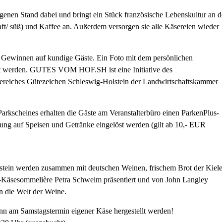
genen Stand dabei und bringt ein Stück französische Lebenskultur an 
haft/ süß) und Kaffee an. Außerdem versorgen sie alle Käsereien wieder
winnen auf kundige Gäste. Ein Foto mit dem persönlichen
ert werden. GUTES VOM HOF.SH ist eine Initiative des
ereiches Gütezeichen Schleswig-Holstein der Landwirtschaftskammer
arkscheines erhalten die Gäste am Veranstalterbüro einen ParkenPlus-
ng auf Speisen und Getränke eingelöst werden (gilt ab 10,- EUR
stein werden zusammen mit deutschen Weinen, frischem Brot der Kiele
om-Käsesommelière Petra Schweim präsentiert und von John Langley
n die Welt der Weine.
nn am Samstagstermin eigener Käse hergestellt werden!