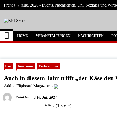
Skip
Freitag, 7,Aug. 2026 - Events, Nachrichten, Uni, Soziales und Wirts
to
content
Kiel Szene
Neuigkeiten und Nachrichten aus Kiel und
HOME
VERANSTALTUNGEN
NACHRICHTEN
FO
Kiel
Tourismus
Verbraucher
Auch in diesem Jahr trifft „der Käse den
Add to Flipboard Magazine.
-
Redakteur
10. Juli 2024
5/5 - (1 vote)