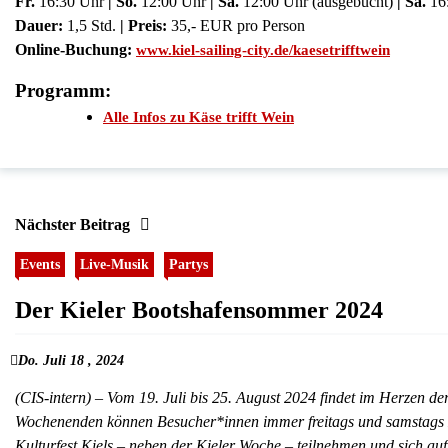
Fr.
16:30 Uhr
| So.
12:00 Uhr
| Sa.
12:00 Uhr (ausgebucht)
| Sa.
16
Dauer:
1,5 Std.
| Preis:
35,- EUR pro Person
Online-Buchung:
www.kiel-sailing-city.de/kaesetrifftwein
Programm:
Alle Infos zu Käse trifft Wein
Nächster Beitrag
Events
Live-Musik
Partys
Der Kieler Bootshafensommer 2024
Do. Juli 18 , 2024
(CIS-intern) – Vom 19. Juli bis 25. August 2024 findet im Herzen de
Wochenenden können Besucher*innen immer freitags und samstags 
Kulturfest Kiels – neben der Kieler Woche – teilnehmen und sich auf 