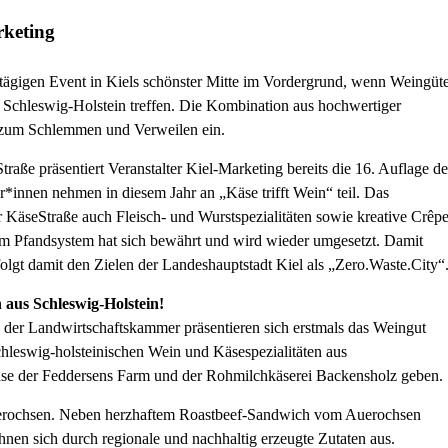
rketing
itägigen Event in Kiels schönster Mitte im Vordergrund, wenn Weingüt
 Schleswig-Holstein treffen. Die Kombination aus hochwertiger
t zum Schlemmen und Verweilen ein.
ße präsentiert Veranstalter Kiel-Marketing bereits die 16. Auflage de
innen nehmen in diesem Jahr an „Käse trifft Wein“ teil. Das
r KäseStraße auch Fleisch- und Wurstspezialitäten sowie kreative Crêpe
em Pfandsystem hat sich bewährt und wird wieder umgesetzt. Damit
lgt damit den Zielen der Landeshauptstadt Kiel als „Zero.Waste.City“
 aus Schleswig-Holstein!
der Landwirtschaftskammer präsentieren sich erstmals das Weingut
chleswig-holsteinischen Wein und Käsespezialitäten aus
Käse der Feddersens Farm und der Rohmilchkäserei Backensholz geben.
erochsen. Neben herzhaftem Roastbeef-Sandwich vom Auerochsen
hnen sich durch regionale und nachhaltig erzeugte Zutaten aus.