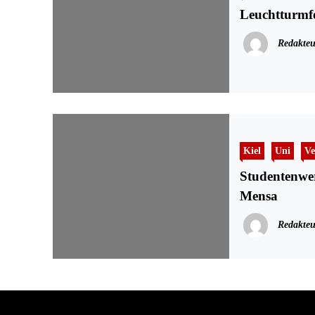
Leuchtturmfes
Redakteu
Kiel
Uni
Ve
Studentenwer
Mensa
Redakteu