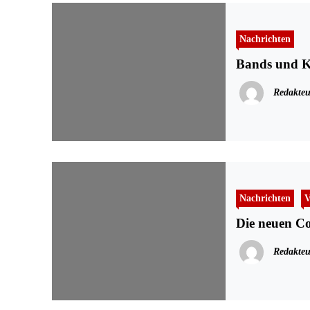
Nachrichten
Bands und Kü
Redakteu
Nachrichten
V
Die neuen Co
Redakteu