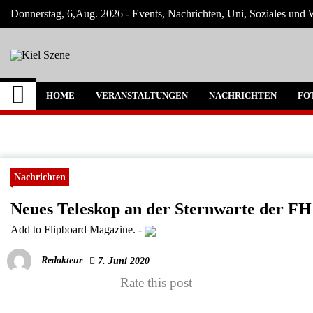
Skip
Donnerstag, 6,Aug. 2026 - Events, Nachrichten, Uni, Soziales und W
to
content
Kiel Szene
Neuigkeiten und Nachrichten aus Kiel und
HOME
VERANSTALTUNGEN
NACHRICHTEN
FO
Nachrichten
Neues Teleskop an der Sternwarte der FH
Add to Flipboard Magazine.
-
Redakteur
7. Juni 2020
Rate this post