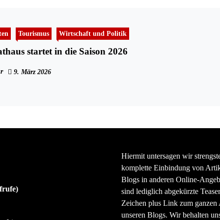
ten
Tourismus
Wirtschaft und Politik
thaus startet in die Saison 2026
r
9. März 2026
Hiermit untersagen wir strengst
komplette Einbindung von Artik
Blogs in anderen Online-Angeb
frufe)
sind lediglich abgekürzte Teaser
Zeichen plus Link zum ganzen A
unseren Blogs. Wir behalten uns