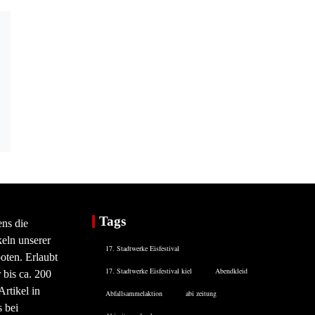
Tags
ens die
eln unserer
17. Stadtwerke Eisfestival
oten. Erlaubt
17. Stadtwerke Eisfestival kiel
Abendkleid
 bis ca. 200
rtikel in
Abfallsammelaktion
abi zeitung
 bei