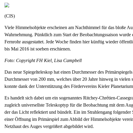
(CIS)
Viele Himmelsobjekte erscheinen am Nachthimmel für das bloße Auge
Wahrnehmung. Pünktlich zum Start der Beobachtungssaison wurde d
Fernrohr ausgestattet. Jede Woche finden hier künftig wieder öffen
bis Mai 2016 ist soeben erschienen.
Foto: Copyright FH Kiel, Lisa Campbell
Das neue Spiegelteleskop hat einen Durchmesser des Primärspiegels
Durchmesser von 200 mm, welches über 20 Jahre hinweg in vielen 
konnte dank der Unterstützung des Fördervereins Kieler Planetarium
Es handelt sich dabei um ein sogenanntes Ritchey-Chrétien-Cassegr
zugleich universellste Teleskoptyp für die Beobachtung mit dem Aug
der das Licht reflektiert und bündelt. Ein im Strahlengang folgender 
einer Öffnung im Primärspiel zum Abbild der Himmelsobjekte verei
Netzhaut des Auges vergrößert abgebildet wird.