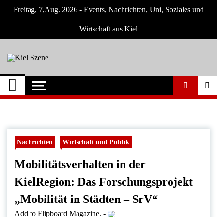
Skip
Freitag, 7,Aug. 2026 - Events, Nachrichten, Uni, Soziales und
to
content
Wirtschaft aus Kiel
Kiel Szene
Neuigkeiten und Nachrichten aus Kiel und
Umgebung
Nachrichten
Wirtschaft und Politik
Mobilitätsverhalten in der
KielRegion: Das Forschungsprojekt
„Mobilität in Städten – SrV“
Add to Flipboard Magazine.
-