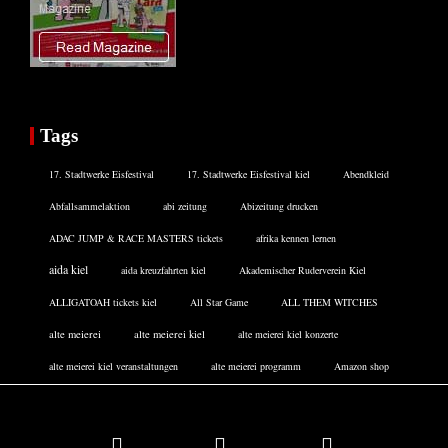
Tags
17. Stadtwerke Eisfestival
17. Stadtwerke Eisfestival kiel
Abendkleid
Abfallsammelaktion
abi zeitung
Abizeitung drucken
ADAC JUMP & RACE MASTERS tickets
afrika kennen lernen
aida kiel
aida kreuzfahrten kiel
Akademischer Ruderverein Kiel
ALLIGATOAH tickets kiel
All Star Game
ALL THEM WITCHES
alte meierei
alte meierei kiel
alte meierei kiel konzerte
alte meierei kiel veranstaltungen
alte meierei programm
Amazon shop