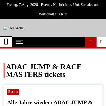
Skip
Freitag, 7,Aug. 2026 - Events, Nachrichten, Uni, Soziales und
to
content
Wirtschaft aus Kiel
Kiel Szene
Neuigkeiten und Nachrichten aus Kiel und
Umgebung
ADAC JUMP & RACE
MASTERS tickets
Events
Alle Jahre wieder: ADAC JUMP &