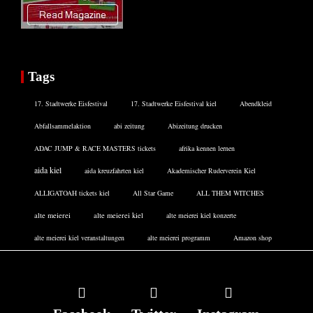
Tags
17. Stadtwerke Eisfestival
17. Stadtwerke Eisfestival kiel
Abendkleid
Abfallsammelaktion
abi zeitung
Abizeitung drucken
ADAC JUMP & RACE MASTERS tickets
afrika kennen lernen
aida kiel
aida kreuzfahrten kiel
Akademischer Ruderverein Kiel
ALLIGATOAH tickets kiel
All Star Game
ALL THEM WITCHES
alte meierei
alte meierei kiel
alte meierei kiel konzerte
alte meierei kiel veranstaltungen
alte meierei programm
Amazon shop