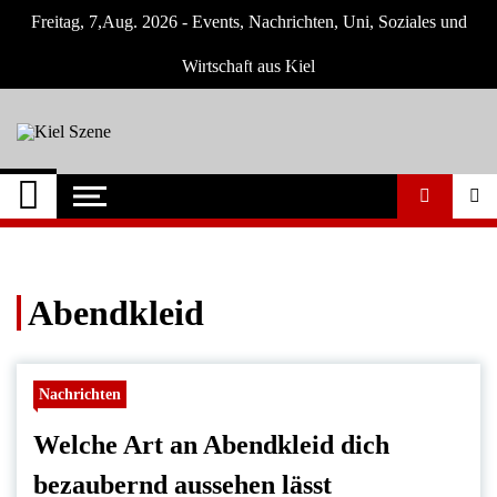
Skip
Freitag, 7,Aug. 2026 - Events, Nachrichten, Uni, Soziales und
to
content
Wirtschaft aus Kiel
Kiel Szene
Neuigkeiten und Nachrichten aus Kiel und
Umgebung
Abendkleid
Nachrichten
Welche Art an Abendkleid dich
bezaubernd aussehen lässt