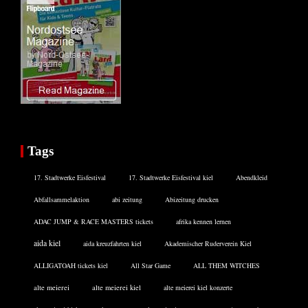
Tags
17. Stadtwerke Eisfestival
17. Stadtwerke Eisfestival kiel
Abendkleid
Abfallsammelaktion
abi zeitung
Abizeitung drucken
ADAC JUMP & RACE MASTERS tickets
afrika kennen lernen
aida kiel
aida kreuzfahrten kiel
Akademischer Ruderverein Kiel
ALLIGATOAH tickets kiel
All Star Game
ALL THEM WITCHES
alte meierei
alte meierei kiel
alte meierei kiel konzerte