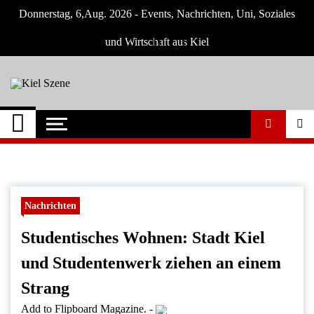
Skip
Donnerstag, 6,Aug. 2026 - Events, Nachrichten, Uni, Soziales
to
content
und Wirtschaft aus Kiel
Kiel Szene
Neuigkeiten und Nachrichten aus Kiel und
Umgebung
Nachrichten
Studentisches Wohnen: Stadt Kiel
und Studentenwerk ziehen an einem
Strang
Add to Flipboard Magazine.
-