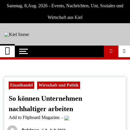
Skip
Samstag, 8,Aug. 2026 - Events, Nachrichten, Uni, Soziales und
to
content
Wirtschaft aus Kiel
Kiel Szene
Neuigkeiten und Nachrichten aus Kiel und
Umgebung
Einzelhandel
Wirtschaft und Politik
So können Unternehmen
nachhaltiger arbeiten
Add to Flipboard Magazine.
-