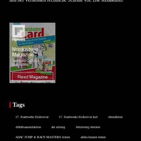
Tags
17. Stadtwerke Eisfestival
17. Stadtwerke Eisfestival kiel
Abendkleid
Abfallsammelaktion
abi zeitung
Abizeitung drucken
ADAC JUMP & RACE MASTERS tickets
afrika kennen lernen