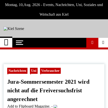
Skip
Montag, 10,Aug. 2026 - Events, Nachrichten, Uni, Soziales und
to
content
Wirtschaft aus Kiel
Kiel Szene
Neuigkeiten und Nachrichten aus Kiel und
Umgebung
Nachrichten
Uni
Verbraucher
Jura-Sommersemester 2021 wird
nicht auf die Freiversuchsfrist
angerechnet
Add to Flipboard Magazine.
-