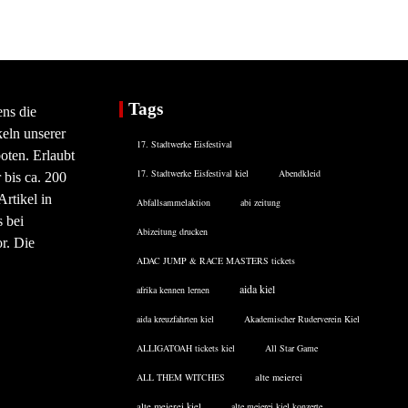
Tags
ens die
eln unserer
17. Stadtwerke Eisfestival
oten. Erlaubt
17. Stadtwerke Eisfestival kiel
Abendkleid
 bis ca. 200
rtikel in
Abfallsammelaktion
abi zeitung
 bei
Abizeitung drucken
or. Die
ADAC JUMP & RACE MASTERS tickets
aida kiel
afrika kennen lernen
aida kreuzfahrten kiel
Akademischer Ruderverein Kiel
ALLIGATOAH tickets kiel
All Star Game
ALL THEM WITCHES
alte meierei
alte meierei kiel
alte meierei kiel konzerte