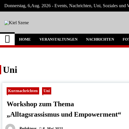
Skip
Donnerstag, 6,Aug. 2026 - Events, Nachrichten, Uni, Soziales und W
to
content
Kiel Szene
Neuigkeiten und Nachrichten aus Kiel und
HOME
VERANSTALTUNGEN
NACHRICHTEN
FO
Uni
Kurznachrichten
Uni
Workshop zum Thema
„Alltagsrassismus und Empowerment“
Redakteur
8. Mai 2023