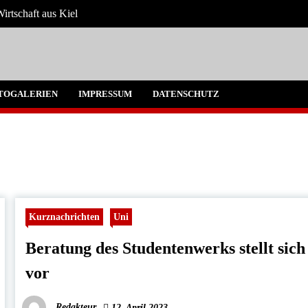
irtschaft aus Kiel
 Umgebung
TOGALERIEN
IMPRESSUM
DATENSCHUTZ
Kurznachrichten
Uni
Beratung des Studentenwerks stellt sich
vor
Redakteur
12. April 2023