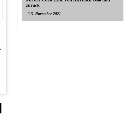
zurück
3. November 2021
.
s