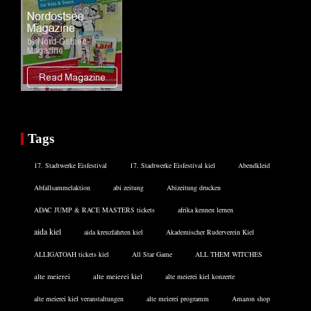
Tags
17. Stadtwerke Eisfestival
17. Stadtwerke Eisfestival kiel
Abendkleid
Abfallsammelaktion
abi zeitung
Abizeitung drucken
ADAC JUMP & RACE MASTERS tickets
afrika kennen lernen
aida kiel
aida kreuzfahrten kiel
Akademischer Ruderverein Kiel
ALLIGATOAH tickets kiel
All Star Game
ALL THEM WITCHES
alte meierei
alte meierei kiel
alte meierei kiel konzerte
alte meierei kiel veranstaltungen
alte meierei programm
Amazon shop