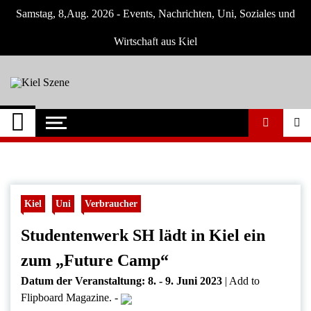
Skip
Samstag, 8,Aug. 2026 - Events, Nachrichten, Uni, Soziales und
to
content
Wirtschaft aus Kiel
Kiel Szene
Neuigkeiten und Nachrichten aus Kiel und
Umgebung
Kiel
Uni
Verbraucher
Studentenwerk SH lädt in Kiel ein
zum „Future Camp“
Datum der Veranstaltung:
8. - 9. Juni 2023
|
Add to
Flipboard Magazine.
-