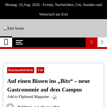
Skip
Montag, 10,Aug. 2026 - Events, Nachrichten, Uni, Soziales und
to
content
Wirtschaft aus Kiel
Kiel Szene
Neuigkeiten und Nachrichten aus Kiel und
Umgebung
Kurznachrichten
Uni
Auf einen Bissen ins „Bits“ – neue
Gastronomie auf dem Campus
Add to Flipboard Magazine.
-