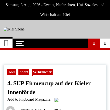
Skip
Samstag, 8,Aug. 2026 - Events, Nachrichten, Uni, Soziales und
to
content
Wirtschaft aus Kiel
Kiel Szene
Neuigkeiten und Nachrichten aus Kiel und
Umgebung
Kiel
Sport
Verbraucher
4. SUP Firmencup auf der Kieler
Innenförde
Add to Flipboard Magazine.
-