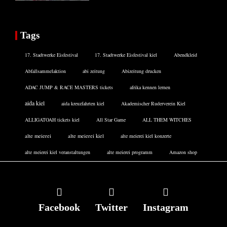
Tags
17. Stadtwerke Eisfestival
17. Stadtwerke Eisfestival kiel
Abendkleid
Abfallsammelaktion
abi zeitung
Abizeitung drucken
ADAC JUMP & RACE MASTERS tickets
afrika kennen lernen
aida kiel
aida kreuzfahrten kiel
Akademischer Ruderverein Kiel
ALLIGATOAH tickets kiel
All Star Game
ALL THEM WITCHES
alte meierei
alte meierei kiel
alte meierei kiel konzerte
alte meierei kiel veranstaltungen
alte meierei programm
Amazon shop
Facebook
Twitter
Instagram