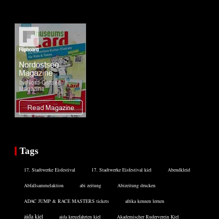
Tags
17. Stadtwerke Eisfestival
17. Stadtwerke Eisfestival kiel
Abendkleid
Abfallsammelaktion
abi zeitung
Abizeitung drucken
ADAC JUMP & RACE MASTERS tickets
afrika kennen lernen
aida kiel
aida kreuzfahrten kiel
Akademischer Ruderverein Kiel