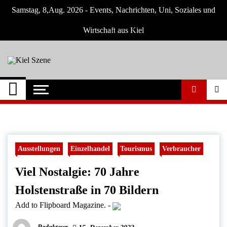
Skip
Samstag, 8,Aug. 2026 - Events, Nachrichten, Uni, Soziales und
to
content
Wirtschaft aus Kiel
Kiel Szene
Neuigkeiten und Nachrichten aus Kiel und
Umgebung
Ausstellungen
Einzelhandel
Tourismus
Verbraucher
Viel Nostalgie: 70 Jahre
Holstenstraße in 70 Bildern
Add to Flipboard Magazine.
-