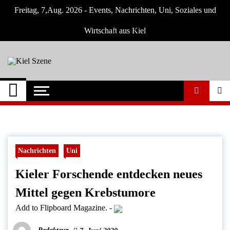
Skip
Freitag, 7,Aug. 2026 - Events, Nachrichten, Uni, Soziales und
to
content
Wirtschaft aus Kiel
Kiel Szene
Neuigkeiten und Nachrichten aus Kiel und
Umgebung
Nachrichten
Uni
Kieler Forschende entdecken neues
Mittel gegen Krebstumore
Add to Flipboard Magazine.
-