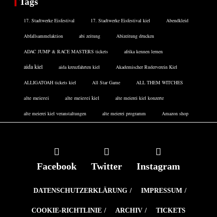
Tags
17. Stadtwerke Eisfestival
17. Stadtwerke Eisfestival kiel
Abendkleid
Abfallsammelaktion
abi zeitung
Abizeitung drucken
ADAC JUMP & RACE MASTERS tickets
afrika kennen lernen
aida kiel
aida kreuzfahrten kiel
Akademischer Ruderverein Kiel
ALLIGATOAH tickets kiel
All Star Game
ALL THEM WITCHES
alte meierei
alte meierei kiel
alte meierei kiel konzerte
alte meierei kiel veranstaltungen
alte meierei programm
Amazon shop
Facebook
Twitter
Instagram
DATENSCHUTZERKLÄRUNG
IMPRESSUM
COOKIE-RICHTLINIE
ARCHIV
TICKETS