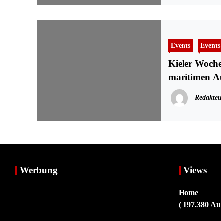
Events
Events
Kieler Woche
maritimen A
Redakteu
Werbung
Views
Home
( 197.380 Au