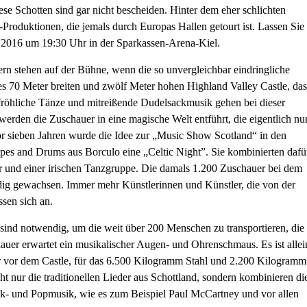
se Schotten sind gar nicht bescheiden. Hinter dem eher schlichten
roduktionen, die jemals durch Europas Hallen getourt ist. Lassen Sie
 2016 um 19:30 Uhr in der Sparkassen-Arena-Kiel.
n stehen auf der Bühne, wenn die so unvergleichbar eindringliche
es 70 Meter breiten und zwölf Meter hohen Highland Valley Castle, das
, fröhliche Tänze und mitreißende Dudelsackmusik gehen bei dieser
werden die Zuschauer in eine magische Welt entführt, die eigentlich nu
 Vor sieben Jahren wurde die Idee zur „Music Show Scotland“ in den
pes and Drums aus Borculo eine „Celtic Night”. Sie kombinierten dafü
r und einer irischen Tanzgruppe. Die damals 1.200 Zuschauer bei dem
ndig gewachsen. Immer mehr Künstlerinnen und Künstler, die von der
sen sich an.
sind notwendig, um die weit über 200 Menschen zu transportieren, die
er erwartet ein musikalischer Augen- und Ohrenschmaus. Es ist allei
er vor dem Castle, für das 6.500 Kilogramm Stahl und 2.200 Kilogramm
t nur die traditionellen Lieder aus Schottland, sondern kombinieren di
- und Popmusik, wie es zum Beispiel Paul McCartney und vor allen