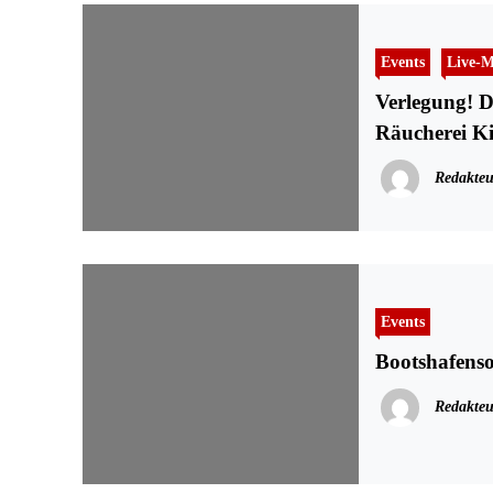
Events
Live-M
Verlegung! Da
Räucherei Ki
Redakteu
Events
Bootshafenso
Redakteu