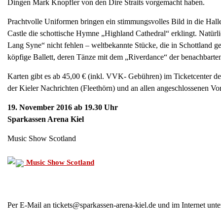
Dingen Mark Knopfler von den Dire Straits vorgemacht haben.
Prachtvolle Uniformen bringen ein stimmungsvolles Bild in die Hall
Castle die schottische Hymne „Highland Cathedral“ erklingt. Natür
Lang Syne“ nicht fehlen – weltbekannte Stücke, die in Schottland 
köpfige Ballett, deren Tänze mit dem „Riverdance“ der benachbarten 
Karten gibt es ab 45,00 € (inkl. VVK- Gebühren) im Ticketcenter 
der Kieler Nachrichten (Fleethörn) und an allen angeschlossenen Vor
19. November 2016 ab 19.30 Uhr
Sparkassen Arena Kiel
Music Show Scotland
Music Show Scotland
Per E-Mail an tickets@sparkassen-arena-kiel.de und im Internet unte