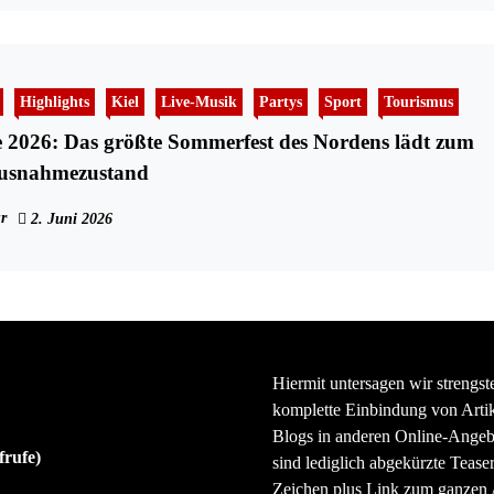
Highlights
Kiel
Live-Musik
Partys
Sport
Tourismus
 2026: Das größte Sommerfest des Nordens lädt zum
usnahmezustand
r
2. Juni 2026
Hiermit untersagen wir strengst
komplette Einbindung von Artik
Blogs in anderen Online-Angeb
frufe)
sind lediglich abgekürzte Teaser
Zeichen plus Link zum ganzen A