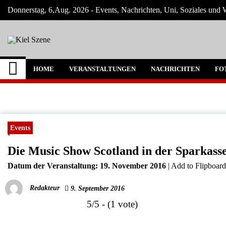
Skip
Donnerstag, 6,Aug. 2026 - Events, Nachrichten, Uni, Soziales und W
to
content
Kiel Szene
Neuigkeiten und Nachrichten aus Kiel und
HOME
VERANSTALTUNGEN
NACHRICHTEN
FO
Events
Die Music Show Scotland in der Sparkass
Datum der Veranstaltung:
19. November 2016
|
Add to Flipboar
Redakteur
9. September 2016
5/5 - (1 vote)