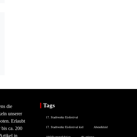
Tags
ens die
eln unserer
17. Stadtwerke Eisfestival
oten. Erlaubt
17. Stadtwerke Eisfestival kiel
Abendkleid
 bis ca. 200
rtikel in
Abfallsammelaktion
abi zeitung