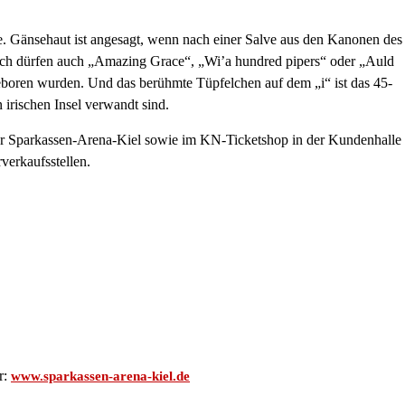
e. Gänsehaut ist angesagt, wenn nach einer Salve aus den Kanonen des
lich dürfen auch „Amazing Grace“, „Wi’a hundred pipers“ oder „Auld
geboren wurden. Und das berühmte Tüpfelchen auf dem „i“ ist das 45-
irischen Insel verwandt sind.
der Sparkassen-Arena-Kiel sowie im KN-Ticketshop in der Kundenhalle
verkaufsstellen.
r:
www.sparkassen-arena-kiel.de