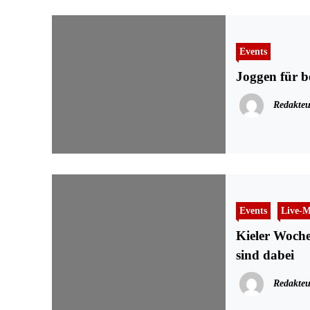
Events
Joggen für b
Redakteu
Events
Live-M
Kieler Woche
sind dabei
Redakteu