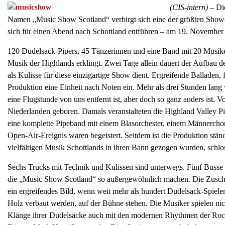
(CIS-intern)
– Die
Namen „Music Show Scotland“ verbirgt sich eine der größten Show-P
sich für einen Abend nach Schottland entführen – am 19. November
120 Dudelsack-Pipers, 45 Tänzerinnen und eine Band mit 20 Musiker
Musik der Highlands erklingt. Zwei Tage allein dauert der Aufbau d
als Kulisse für diese einzigartige Show dient. Ergreifende Balladen
Produktion eine Einheit nach Noten ein. Mehr als drei Stunden lang 
eine Flugstunde von uns entfernt ist, aber doch so ganz anders ist.
Niederlanden geboren. Damals veranstalteten die Highland Valley Pi
eine komplette Pipeband mit einem Blasorchester, einem Männercho
Open-Air-Ereignis waren begeistert. Seitdem ist die Produktion stä
vielfältigen Musik Schottlands in ihren Bann gezogen wurden, schlos
Sechs Trucks mit Technik und Kulissen sind unterwegs. Fünf Busse 
die „Music Show Scotland“ so außergewöhnlich machen. Die Zuschau
ein ergreifendes Bild, wenn weit mehr als hundert Dudelsack-Spiel
Holz verbaut werden, auf der Bühne stehen. Die Musiker spielen nich
Klänge ihrer Dudelsäcke auch mit den modernen Rhythmen der Rock