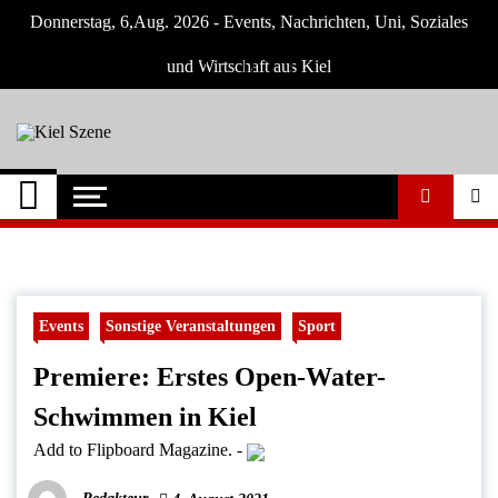
Skip
Donnerstag, 6,Aug. 2026 - Events, Nachrichten, Uni, Soziales
to
content
und Wirtschaft aus Kiel
Kiel Szene
Neuigkeiten und Nachrichten aus Kiel und
Umgebung
Events
Sonstige Veranstaltungen
Sport
Premiere: Erstes Open-Water-
Schwimmen in Kiel
Add to Flipboard Magazine.
-