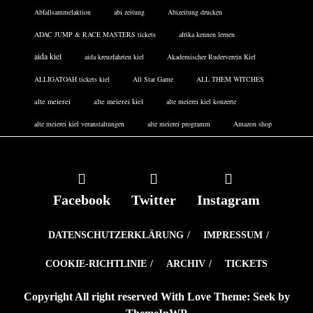
Abfallsammelaktion
abi zeitung
Abizeitung drucken
ADAC JUMP & RACE MASTERS tickets
afrika kennen lernen
aida kiel
aida kreuzfahrten kiel
Akademischer Ruderverein Kiel
ALLIGATOAH tickets kiel
All Star Game
ALL THEM WITCHES
alte meierei
alte meierei kiel
alte meierei kiel konzerte
alte meierei kiel veranstaltungen
alte meierei programm
Amazon shop
Facebook
Twitter
Instagram
DATENSCHUTZERKLÄRUNG
IMPRESSUM
COOKIE-RICHTLINIE
ARCHIV
TICKETS
Copyright All right reserved With Love Theme: Seek by