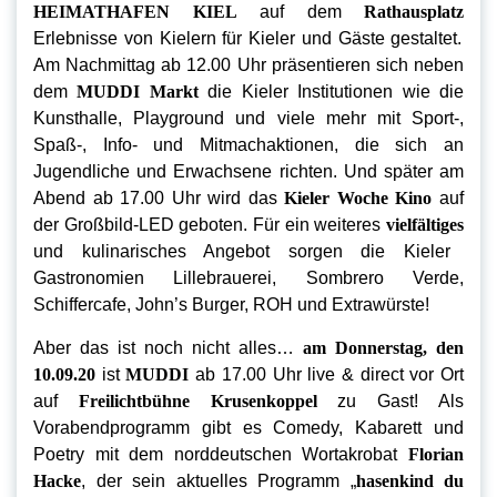
HEIMATHAFEN KIEL
auf dem
Rathausplatz
Erlebnisse von Kielern für Kieler und Gäste gestaltet.
Am Nachmittag ab 12.00 Uhr präsentieren sich neben
dem
MUDDI Markt
die Kieler Institutionen wie die
Kunsthalle, Playground und viele mehr mit Sport-,
Spaß-, Info- und Mitmachaktionen, die sich an
Jugendliche und Erwachsene richten. Und später am
Abend ab 17.00 Uhr wird das
Kieler Woche Kino
auf
der Großbild-LED geboten. Für ein weiteres
vielfältiges
und kulinarisches Angebot sorgen die Kieler
Gastronomien Lillebrauerei, Sombrero Verde,
Schiffercafe, John’s Burger, ROH und Extrawürste!
Aber das ist noch nicht alles…
am Donnerstag, den
10.09.20
ist
MUDDI
ab 17.00 Uhr
live & direct vor Ort
auf
Freilichtbühne Krusenkoppel
zu Gast! Als
Vorabendprogramm gibt es Comedy, Kabarett und
Poetry mit dem norddeutschen Wortakrobat
Florian
Hacke
, der sein aktuelles Programm „
hasenkind du