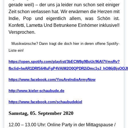
gerade weil) – der uns ja leider nun schon seit einiger
Zeit schon verlassen hat. Wir erwärmen die Herzen mit
Indie, Pop und eigentlich allem, was Schön ist.
Konfetti, Lametta Und Betrunkene Einhörner inklusive!!
Versprochen.
Musikwünsche? Dann tragt die doch hier in deren offene Spotify-
Liste ein!
https://open.spotify.com/playlist/3bECW8g9BoUc96AI7VmsRv?
fbclid=IwAR1DRfS64fuFgP4VAlM2O0QPDR2iDmc1yJ_hO86jBjsOO
https://www.facebook.com/YouAreIndieArmyNow
http://www.kieler-schaubude.de
https://www.facebook.com/schaubudekiel
Samstag, 05. September 2020
12.00 – 13.00 Uhr: Online Party in der Mittagspause /