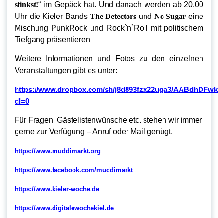
stinkst!
“ im Gepäck hat. Und danach werden ab 20.00
Uhr die Kieler Bands
The Detectors
und
No Sugar
eine
Mischung PunkRock und Rock`n`Roll mit politischem
Tiefgang präsentieren.
Weitere Informationen und Fotos zu den einzelnen
Veranstaltungen gibt es unter:
https://www.dropbox.com/sh/j8d893fzx22uga3/AABdhDF
dl=0
Für Fragen, Gästelistenwünsche etc. stehen wir immer
gerne zur Verfügung – Anruf oder Mail genügt.
https://www.muddimarkt.org
https://www.facebook.com/muddimarkt
https://www.kieler-woche.de
https://www.digitalewochekiel.de