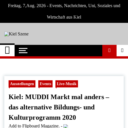
Skip
Freitag, 7,Aug. 2026 - Events, Nachrichten, Uni, Soziales und
to
content
Wirtschaft aus Kiel
Kiel Szene
Neuigkeiten und Nachrichten aus Kiel und
Umgebung
Ausstellungen
Events
Live-Musik
Kiel: MUDDI Markt mal anders –
das alternative Bildungs- und
Kulturprogramm 2020
Add to Flipboard Magazine.
-