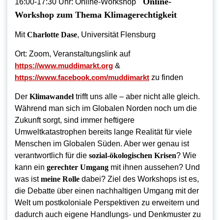
Online-
16:00-17:30 Uhr: Online-Workshop
Workshop zum Thema Klimagerechtigkeit
Mit
Charlotte Dase
, Universität Flensburg
Ort: Zoom, Veranstaltungslink auf
https://www.muddimarkt.org
&
https://www.facebook.com/muddimarkt
zu finden
Der
Klimawandel
trifft uns alle – aber nicht alle gleich.
Während man sich im Globalen Norden noch um die
Zukunft sorgt, sind immer heftigere
Umweltkatastrophen bereits lange Realität für viele
Menschen im Globalen Süden. Aber wer genau ist
verantwortlich für die
sozial-ökologischen Krisen
? Wie
kann ein
gerechter Umgang
mit ihnen aussehen? Und
was ist
meine Rolle
dabei? Ziel des Workshops ist es,
die Debatte über einen nachhaltigen Umgang mit der
Welt um postkoloniale Perspektiven zu erweitern und
dadurch auch eigene Handlungs- und Denkmuster zu