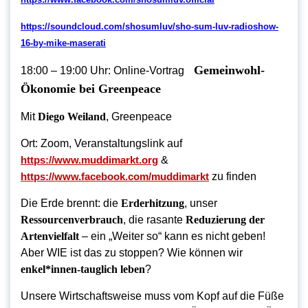
https://soundcloud.com/shosumluv/sho-sum-luv-radioshow-
16-by-mike-maserati
Gemeinwohl-
18:00 – 19:00 Uhr: Online-Vortrag
Ökonomie bei Greenpeace
Mit
Diego Weiland
,
Greenpeace
Ort: Zoom, Veranstaltungslink auf
https://www.muddimarkt.org
&
https://www.facebook.com/muddimarkt
zu finden
Die Erde brennt: die
Erderhitzung
, unser
Ressourcenverbrauch
, die rasante
Reduzierung der
Artenvielfalt
– ein „Weiter so“ kann es nicht geben!
Aber WIE ist das zu stoppen? Wie können wir
enkel*innen-tauglich leben
?
Unsere Wirtschaftsweise muss vom Kopf auf die Füße