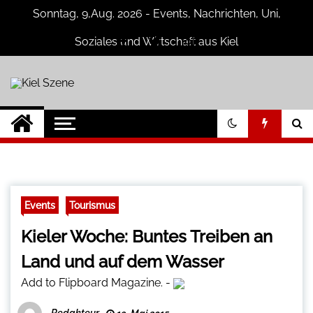
Skip
Sonntag, 9,Aug. 2026 - Events, Nachrichten, Uni,
to
content
Soziales und Wirtschaft aus Kiel
Kiel Szene
Neuigkeiten und Nachrichten aus Kiel
und Umgebung
Events
Tourismus
Kieler Woche: Buntes Treiben an
Land und auf dem Wasser
Add to Flipboard Magazine.
-
Redakteur