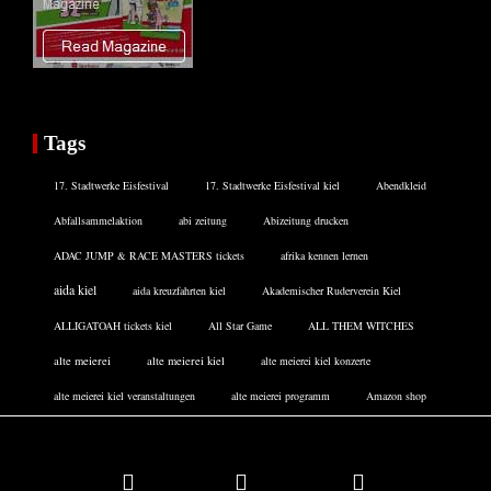
Tags
17. Stadtwerke Eisfestival
17. Stadtwerke Eisfestival kiel
Abendkleid
Abfallsammelaktion
abi zeitung
Abizeitung drucken
ADAC JUMP & RACE MASTERS tickets
afrika kennen lernen
aida kiel
aida kreuzfahrten kiel
Akademischer Ruderverein Kiel
ALLIGATOAH tickets kiel
All Star Game
ALL THEM WITCHES
alte meierei
alte meierei kiel
alte meierei kiel konzerte
alte meierei kiel veranstaltungen
alte meierei programm
Amazon shop