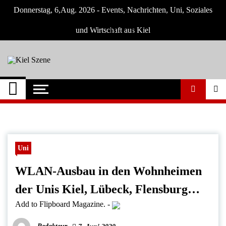
Skip
Donnerstag, 6,Aug. 2026 - Events, Nachrichten, Uni, Soziales
to
content
und Wirtschaft aus Kiel
Kiel Szene
Neuigkeiten und Nachrichten aus Kiel und
Umgebung
Uni
WLAN-Ausbau in den Wohnheimen
der Unis Kiel, Lübeck, Flensburg…
Add to Flipboard Magazine.
-