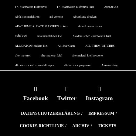
17. Stadtwerke Eisfestival
17. Stadtwerke Eisfestival kiel
Abendkleid
Abfallsammelaktion
abi zeitung
Abizeitung drucken
ADAC JUMP & RACE MASTERS tickets
afrika kennen lernen
aida kiel
aida kreuzfahrten kiel
Akademischer Ruderverein Kiel
ALLIGATOAH tickets kiel
All Star Game
ALL THEM WITCHES
alte meierei
alte meierei kiel
alte meierei kiel konzerte
alte meierei kiel veranstaltungen
alte meierei programm
Amazon shop
Facebook
Twitter
Instagram
DATENSCHUTZERKLÄRUNG
IMPRESSUM
COOKIE-RICHTLINIE
ARCHIV
TICKETS