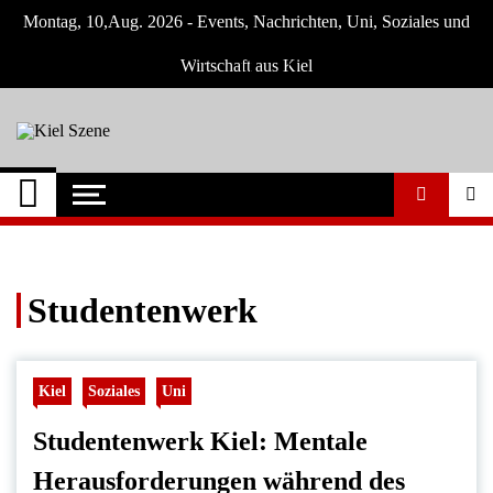
Skip
Montag, 10,Aug. 2026 - Events, Nachrichten, Uni, Soziales und
to
content
Wirtschaft aus Kiel
Kiel Szene
Neuigkeiten und Nachrichten aus Kiel und
Umgebung
Studentenwerk
Kiel
Soziales
Uni
Studentenwerk Kiel: Mentale
Herausforderungen während des