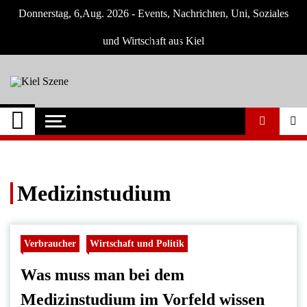
Skip
Donnerstag, 6,Aug. 2026 - Events, Nachrichten, Uni, Soziales
to
content
und Wirtschaft aus Kiel
Kiel Szene
Neuigkeiten und Nachrichten aus Kiel und
Umgebung
Medizinstudium
Verbraucher
Wirtschaft und Politik
Was muss man bei dem
Medizinstudium im Vorfeld wissen