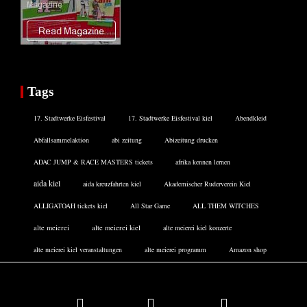
Tags
17. Stadtwerke Eisfestival
17. Stadtwerke Eisfestival kiel
Abendkleid
Abfallsammelaktion
abi zeitung
Abizeitung drucken
ADAC JUMP & RACE MASTERS tickets
afrika kennen lernen
aida kiel
aida kreuzfahrten kiel
Akademischer Ruderverein Kiel
ALLIGATOAH tickets kiel
All Star Game
ALL THEM WITCHES
alte meierei
alte meierei kiel
alte meierei kiel konzerte
alte meierei kiel veranstaltungen
alte meierei programm
Amazon shop