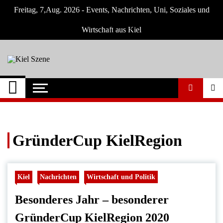
Skip
Freitag, 7,Aug. 2026 - Events, Nachrichten, Uni, Soziales und
to
content
Wirtschaft aus Kiel
Kiel Szene
Neuigkeiten und Nachrichten aus Kiel und
Umgebung
GründerCup KielRegion
Kiel
Nachrichten
Wirtschaft und Politik
Besonderes Jahr – besonderer
GründerCup KielRegion 2020