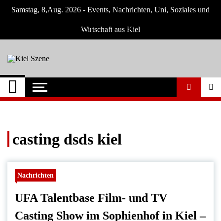
Skip
Samstag, 8,Aug. 2026 - Events, Nachrichten, Uni, Soziales und
to
content
Wirtschaft aus Kiel
Kiel Szene
Neuigkeiten und Nachrichten aus Kiel und
Umgebung
casting dsds kiel
Nachrichten
UFA Talentbase Film- und TV
Casting Show im Sophienhof in Kiel –