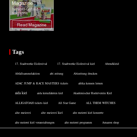
Tags
17. Stadtwerke Eisfestival
17. Stadtwerke Eisfestival kiel
Abendkleid
Abfallsammelaktion
abi zeitung
Abizeitung drucken
ADAC JUMP & RACE MASTERS tickets
afrika kennen lernen
aida kiel
aida kreuzfahrten kiel
Akademischer Ruderverein Kiel
ALLIGATOAH tickets kiel
All Star Game
ALL THEM WITCHES
alte meierei
alte meierei kiel
alte meierei kiel konzerte
alte meierei kiel veranstaltungen
alte meierei programm
Amazon shop