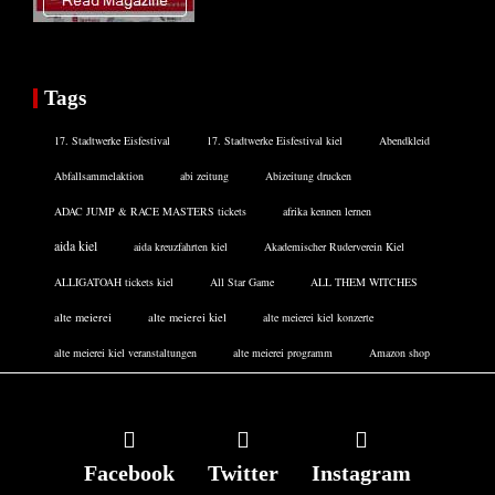
Tags
17. Stadtwerke Eisfestival
17. Stadtwerke Eisfestival kiel
Abendkleid
Abfallsammelaktion
abi zeitung
Abizeitung drucken
ADAC JUMP & RACE MASTERS tickets
afrika kennen lernen
aida kiel
aida kreuzfahrten kiel
Akademischer Ruderverein Kiel
ALLIGATOAH tickets kiel
All Star Game
ALL THEM WITCHES
alte meierei
alte meierei kiel
alte meierei kiel konzerte
alte meierei kiel veranstaltungen
alte meierei programm
Amazon shop
Facebook
Twitter
Instagram