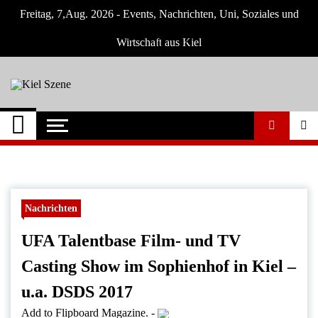
Skip
Freitag, 7,Aug. 2026 - Events, Nachrichten, Uni, Soziales und
to
content
Wirtschaft aus Kiel
Kiel Szene
Neuigkeiten und Nachrichten aus Kiel und
Umgebung
Nachrichten
UFA Talentbase Film- und TV
Casting Show im Sophienhof in Kiel –
u.a. DSDS 2017
Add to Flipboard Magazine.
-