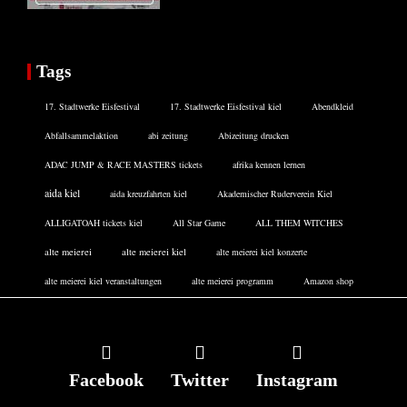
Tags
17. Stadtwerke Eisfestival
17. Stadtwerke Eisfestival kiel
Abendkleid
Abfallsammelaktion
abi zeitung
Abizeitung drucken
ADAC JUMP & RACE MASTERS tickets
afrika kennen lernen
aida kiel
aida kreuzfahrten kiel
Akademischer Ruderverein Kiel
ALLIGATOAH tickets kiel
All Star Game
ALL THEM WITCHES
alte meierei
alte meierei kiel
alte meierei kiel konzerte
alte meierei kiel veranstaltungen
alte meierei programm
Amazon shop
Facebook
Twitter
Instagram