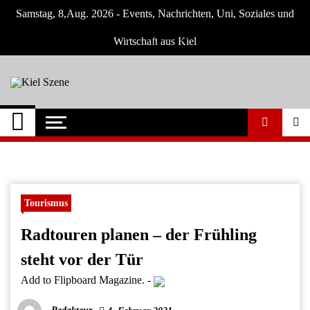
Skip
Samstag, 8,Aug. 2026 - Events, Nachrichten, Uni, Soziales und
to
content
Wirtschaft aus Kiel
Kiel Szene
Neuigkeiten und Nachrichten aus Kiel und
Umgebung
Tourismus
Radtouren planen – der Frühling
steht vor der Tür
Add to Flipboard Magazine.
-