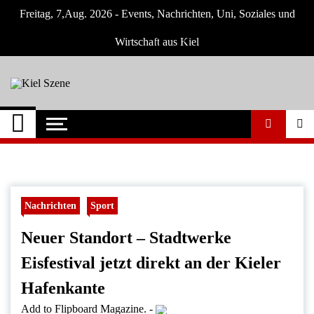
Skip
Freitag, 7,Aug. 2026 - Events, Nachrichten, Uni, Soziales und
to
content
Wirtschaft aus Kiel
Kiel Szene
Neuigkeiten und Nachrichten aus Kiel und
Umgebung
Nachrichten
Sport
Neuer Standort – Stadtwerke
Eisfestival jetzt direkt an der Kieler
Hafenkante
Add to Flipboard Magazine.
-