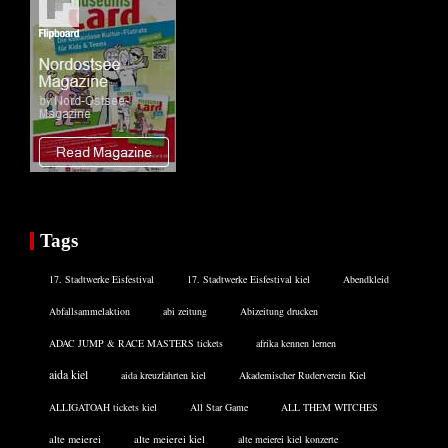
Tags
17. Stadtwerke Eisfestival
17. Stadtwerke Eisfestival kiel
Abendkleid
Abfallsammelaktion
abi zeitung
Abizeitung drucken
ADAC JUMP & RACE MASTERS tickets
afrika kennen lernen
aida kiel
aida kreuzfahrten kiel
Akademischer Ruderverein Kiel
ALLIGATOAH tickets kiel
All Star Game
ALL THEM WITCHES
alte meierei
alte meierei kiel
alte meierei kiel konzerte