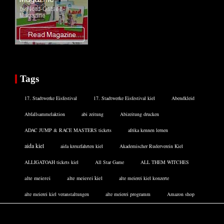
Tags
17. Stadtwerke Eisfestival
17. Stadtwerke Eisfestival kiel
Abendkleid
Abfallsammelaktion
abi zeitung
Abizeitung drucken
ADAC JUMP & RACE MASTERS tickets
afrika kennen lernen
aida kiel
aida kreuzfahrten kiel
Akademischer Ruderverein Kiel
ALLIGATOAH tickets kiel
All Star Game
ALL THEM WITCHES
alte meierei
alte meierei kiel
alte meierei kiel konzerte
alte meierei kiel veranstaltungen
alte meierei programm
Amazon shop