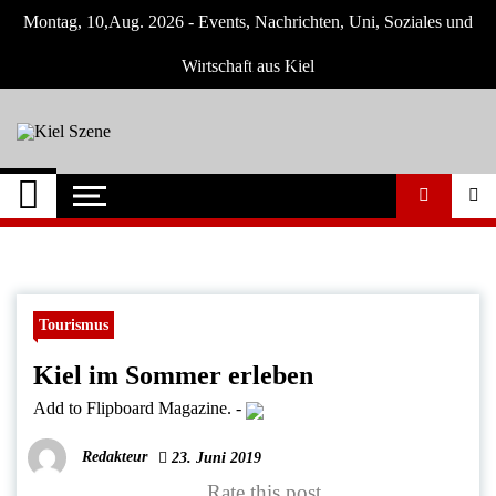
Skip
Montag, 10,Aug. 2026 - Events, Nachrichten, Uni, Soziales und
to
content
Wirtschaft aus Kiel
Kiel Szene
Neuigkeiten und Nachrichten aus Kiel und
Umgebung
Tourismus
Kiel im Sommer erleben
Add to Flipboard Magazine.
-
Redakteur
23. Juni 2019
Rate this post