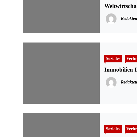
Weltwirtschaf
Redakteu
Soziales
Verbr
Immobilien I
Redakteu
Soziales
Verbr