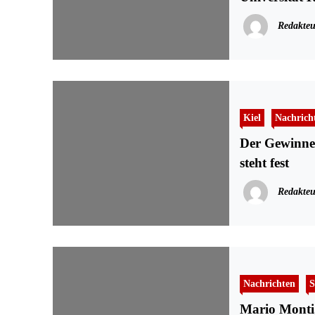
Redakteu
Kiel
Nachrich
Der Gewinner
steht fest
Redakteu
Nachrichten
S
Mario Monti,