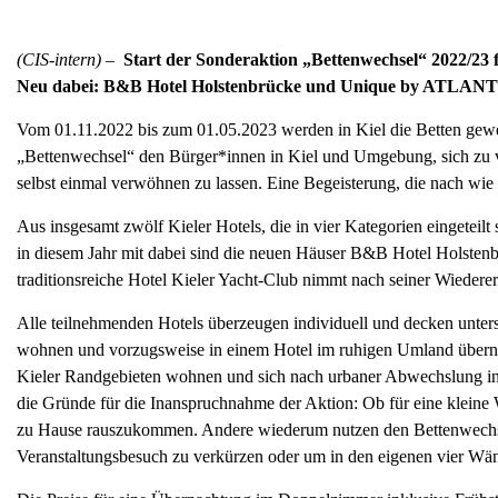
(CIS-intern) –
Start der Sonderaktion „Bettenwechsel“ 2022/23 
Neu dabei: B&B Hotel Holstenbrücke und Unique by ATLANTI
Vom 01.11.2022 bis zum 01.05.2023 werden in Kiel die Betten gewech
„Bettenwechsel“ den Bürger*innen in Kiel und Umgebung, sich zu v
selbst einmal verwöhnen zu lassen. Eine Begeisterung, die nach wie 
Aus insgesamt zwölf Kieler Hotels, die in vier Kategorien eingeteilt
in diesem Jahr mit dabei sind die neuen Häuser B&B Hotel Holste
traditionsreiche Hotel Kieler Yacht-Club nimmt nach seiner Wiederer
Alle teilnehmenden Hotels überzeugen individuell und decken unter
wohnen und vorzugsweise in einem Hotel im ruhigen Umland überna
Kieler Randgebieten wohnen und sich nach urbaner Abwechslung in d
die Gründe für die Inanspruchnahme der Aktion: Ob für eine klein
zu Hause rauszukommen. Andere wiederum nutzen den Bettenwechs
Veranstaltungsbesuch zu verkürzen oder um in den eigenen vier Wän