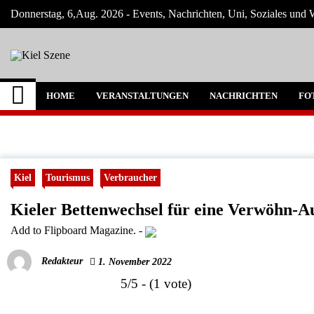
Skip
Donnerstag, 6,Aug. 2026 - Events, Nachrichten, Uni, Soziales und W
to
content
Kiel Szene
Neuigkeiten und Nachrichten aus Kiel und
HOME
VERANSTALTUNGEN
NACHRICHTEN
FO
Kiel
Tourismus
Verbraucher
Kieler Bettenwechsel für eine Verwöhn-Aus
Add to Flipboard Magazine.
-
Redakteur
1. November 2022
5/5 - (1 vote)