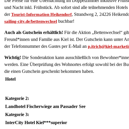
Die Preise für eine Übernachtung im Doppelzimmer inklusive Frühst
und Nacht inkl. Frühstück. Ab sofort sind alle teilnehmenden Hotel
der
, Strandweg 2, 24226 Heikendor
Tourist-Information Heikendorf
buchbar!
sailing-city.de/bettenwechsel
Auch als Gutschein erhältlich!
Für die Aktion „Bettenwechsel“ gib
Freund*innen und Familie aus Kiel ist. Der Gutschein kann unter A
der Telefonnummer des Gastes per E-Mail an
p.itrich@kiel-marketi
Wichtig!
Die Sonderaktion kann ausschließlich von Bewohner*inn
werden. Eine Überprüfung des Wohnortes erfolgt sowohl bei der Buc
die einen Gutschein geschenkt bekommen haben.
Hotel
Kategorie 2:
Landhotel Fischerwiege am Passader See
Kategorie 3:
InterCity Hotel Kiel***superior