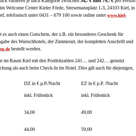
ück variieren je nach Kategorie zwischen
34,- € und 79,- €
pro Person
s im Welcome Center Kieler Förde, Stresemannplatz 1-3, 24103 Kiel, in
f, telefonisch unter 0431 – 679 100 sowie online unter
www.kiel-
t es auch einen Gutschein, der z.B. ein besonderes Geschenk für
ngabe des Wunschhotels, der Zimmerart, der kompletten Anschrift und
bestellt werden.
ng.de
en im Raum Kiel mit den Postleitzahlen 241… und 242… genutzt
hung als auch beim Check-In im Hotel. Dies gilt auch für diejenigen,
DZ in € p.P./Nacht
EZ in € p.P. /Nacht
inkl. Frühstück
inkl. Frühstück
34,00
49,00
44,00
59,00