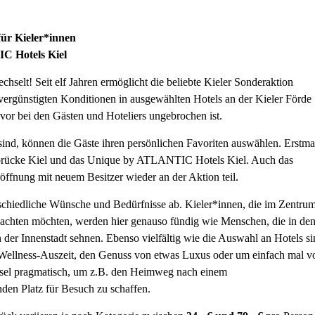
für Kieler*innen
C Hotels Kiel
selt! Seit elf Jahren ermöglicht die beliebte Kieler Sonderaktion
ergünstigten Konditionen in ausgewählten Hotels an der Kieler Förde
vor bei den Gästen und Hoteliers ungebrochen ist.
 sind, können die Gäste ihren persönlichen Favoriten auswählen. Erstma
nbrücke Kiel und das Unique by ATLANTIC Hotels Kiel. Auch das
öffnung mit neuem Besitzer wieder an der Aktion teil.
schiedliche Wünsche und Bedürfnisse ab. Kieler*innen, die im Zentru
chten möchten, werden hier genauso fündig wie Menschen, die in de
er Innenstadt sehnen. Ebenso vielfältig wie die Auswahl an Hotels si
e Wellness-Auszeit, den Genuss von etwas Luxus oder um einfach mal v
el pragmatisch, um z.B. den Heimweg nach einem
den Platz für Besuch zu schaffen.