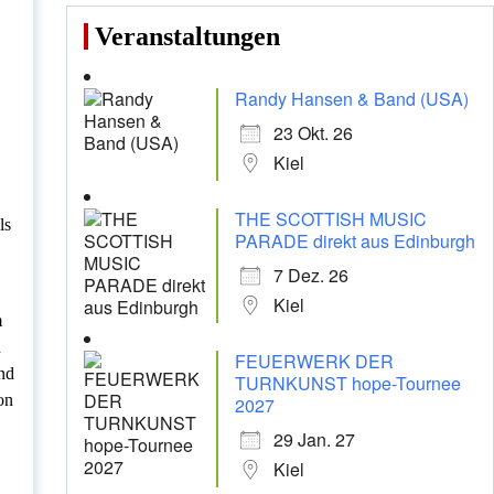
Veranstaltungen
Randy Hansen & Band (USA)
23 Okt. 26
Kiel
THE SCOTTISH MUSIC
ls
PARADE direkt aus Edinburgh
7 Dez. 26
Kiel
m
n
FEUERWERK DER
nd
TURNKUNST hope-Tournee
on
2027
29 Jan. 27
Kiel