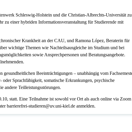
nwerk Schleswig-Holstein und die Christian-Albrechts-Universität zu
 zu einer hybriden Informationsveranstaltung für Studierende mit
r chronischer Krankheit an der CAU, und Ramona López, Beraterin für
über wichtige Themen wie Nachteilsausgleiche im Studium und bei
ngsmöglichkeiten sowie Ansprechpersonen und Beratungsangebote.
eilnehmenden.
ften gesundheitlichen Beeinträchtigungen – unabhängig vom Fachsemeste
- oder Sprachfähigkeit, somatische Erkrankungen, psychische
 andere Teilleistungsstörungen.
0, statt. Eine Teilnahme ist sowohl vor Ort als auch online via Zoom
ter barrierefrei-studieren@uv.uni-kiel.de anmelden.