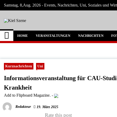
Skip
Samstag, 8,Aug. 2026 - Events, Nachrichten, Uni, Soziales und Wirt
to
content
Kiel Szene
Neuigkeiten und Nachrichten aus Kiel und
HOME
VERANSTALTUNGEN
NACHRICHTEN
FO
Kurznachrichten
Uni
Informationsveranstaltung für CAU-Studi
Krankheit
Add to Flipboard Magazine.
-
Redakteur
19. März 2025
Rate this post