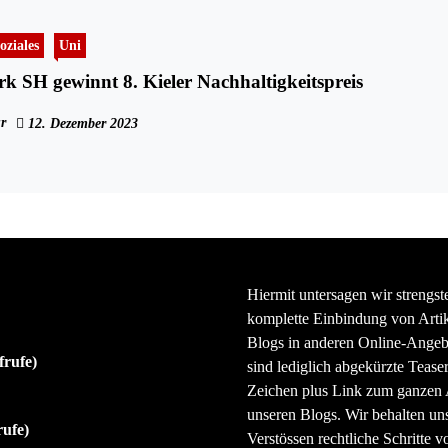
oziales
Uni
k SH gewinnt 8. Kieler Nachhaltigkeitspreis
r
12. Dezember 2023
Hiermit untersagen wir strengst
komplette Einbindung von Artik
Blogs in anderen Online-Angeb
frufe)
sind lediglich abgekürzte Teaser
Zeichen plus Link zum ganzen A
unseren Blogs. Wir behalten uns
rufe)
Verstössen rechtliche Schritte v