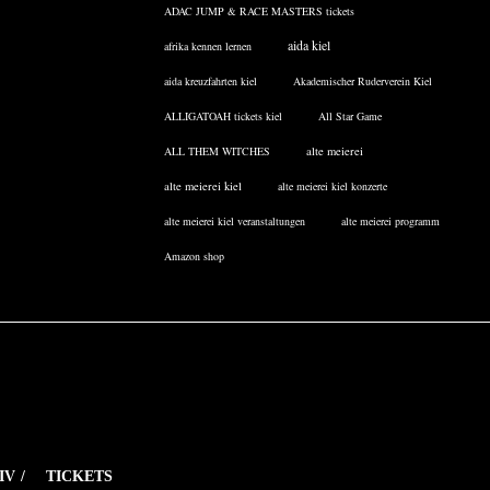
ADAC JUMP & RACE MASTERS tickets
aida kiel
afrika kennen lernen
aida kreuzfahrten kiel
Akademischer Ruderverein Kiel
ALLIGATOAH tickets kiel
All Star Game
ALL THEM WITCHES
alte meierei
alte meierei kiel
alte meierei kiel konzerte
alte meierei kiel veranstaltungen
alte meierei programm
Amazon shop
IV
TICKETS