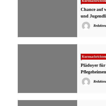
Kurznachrichte
Chance auf w
und Jugendli
Redakteu
Kurznachrichte
Plädoyer für
Pflegeheime
Redakteu