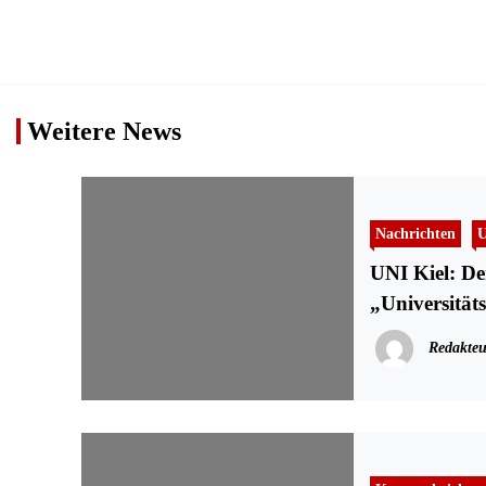
Weitere News
Nachrichten
U
UNI Kiel: D
„Universität
Redakteu