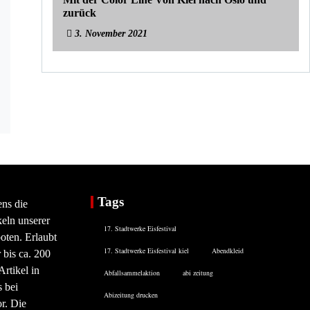
zurück
3. November 2021
Tags
ens die
eln unserer
17. Stadtwerke Eisfestival
oten. Erlaubt
17. Stadtwerke Eisfestival kiel
Abendkleid
 bis ca. 200
rtikel in
Abfallsammelaktion
abi zeitung
 bei
Abizeitung drucken
or. Die