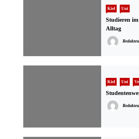
Kiel
Uni
Studieren im
Alltag
Redakteu
Kiel
Uni
Ve
Studentenwe
Redakteu