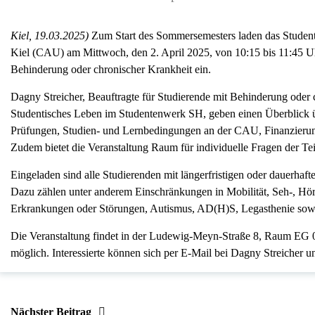
Kiel, 19.03.2025)
Zum Start des Sommersemesters laden das Studente
Kiel (CAU) am Mittwoch, den 2. April 2025, von 10:15 bis 11:45 Uhr
Behinderung oder chronischer Krankheit ein.
Dagny Streicher, Beauftragte für Studierende mit Behinderung ode
Studentisches Leben im Studentenwerk SH, geben einen Überblick 
Prüfungen, Studien- und Lernbedingungen an der CAU, Finanzieru
Zudem bietet die Veranstaltung Raum für individuelle Fragen der T
Eingeladen sind alle Studierenden mit längerfristigen oder dauerha
Dazu zählen unter anderem Einschränkungen in Mobilität, Seh-, Hör
Erkrankungen oder Störungen, Autismus, AD(H)S, Legasthenie sowie
Die Veranstaltung findet in der Ludewig-Meyn-Straße 8, Raum EG 0.1
möglich. Interessierte können sich per E-Mail bei Dagny Streicher un
Nächster Beitrag