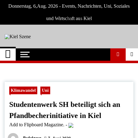
Skip
Donnerstag, 6,Aug. 2026 - Events, Nachrichten, Uni, Soziales
to
content
und Wirtschaft aus Kiel
Kiel Szene
Neuigkeiten und Nachrichten aus Kiel und
Umgebung
Klimawandel
Uni
Studentenwerk SH beteiligt sich an
Pfandbecherinitiative in Kiel
Add to Flipboard Magazine.
-