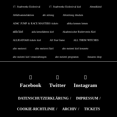
17. Stadtwerke Eisfestival
17. Stadtwerke Eisfestival kiel
Abendkleid
Abfallsammelaktion
abi zeitung
Abizeitung drucken
ADAC JUMP & RACE MASTERS tickets
afrika kennen lernen
aida kiel
aida kreuzfahrten kiel
Akademischer Ruderverein Kiel
ALLIGATOAH tickets kiel
All Star Game
ALL THEM WITCHES
alte meierei
alte meierei kiel
alte meierei kiel konzerte
alte meierei kiel veranstaltungen
alte meierei programm
Amazon shop
Facebook
Twitter
Instagram
DATENSCHUTZERKLÄRUNG
IMPRESSUM
COOKIE-RICHTLINIE
ARCHIV
TICKETS