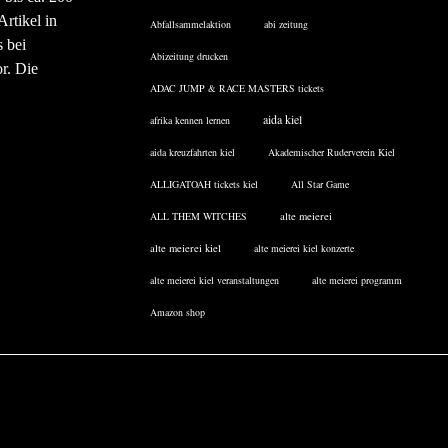
rtikel in
Abfallsammelaktion
abi zeitung
 bei
Abizeitung drucken
or. Die
ADAC JUMP & RACE MASTERS tickets
aida kiel
afrika kennen lernen
aida kreuzfahrten kiel
Akademischer Ruderverein Kiel
ALLIGATOAH tickets kiel
All Star Game
ALL THEM WITCHES
alte meierei
alte meierei kiel
alte meierei kiel konzerte
alte meierei kiel veranstaltungen
alte meierei programm
Amazon shop