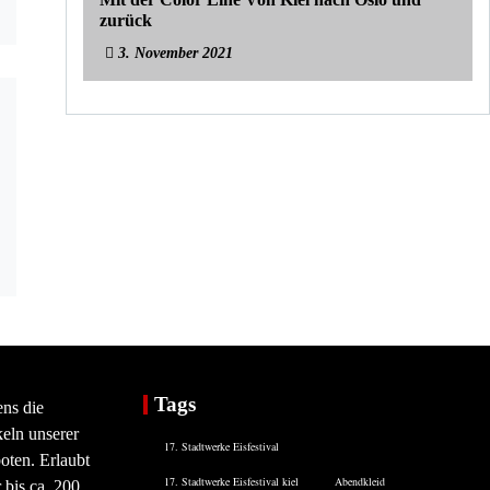
zurück
3. November 2021
Tags
ens die
eln unserer
17. Stadtwerke Eisfestival
oten. Erlaubt
17. Stadtwerke Eisfestival kiel
Abendkleid
 bis ca. 200