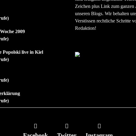
Zeichen plus Link zum ganzen A
unseren Blogs. Wir behalten uns
rufe)
Verstössen rechtliche Schritte v
Redaktion!
r Woche 2009
rufe)
 Popolski live in Kiel
rufe)
rufe)
erklärung
rufe)
Facebook
Twitter
Instagram