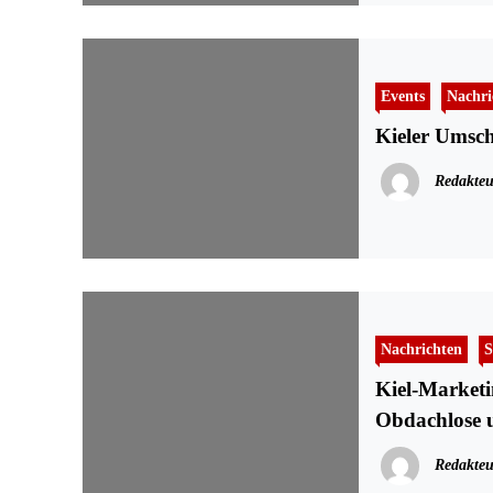
Events
Nachri
Kieler Umsch
Redakteu
Nachrichten
S
Kiel-Marketin
Obdachlose u
Redakteu