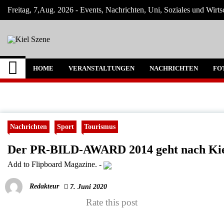
Skip
Freitag, 7,Aug. 2026 - Events, Nachrichten, Uni, Soziales und Wirts
to
content
Kiel Szene
Neuigkeiten und Nachrichten aus Kiel und
HOME
VERANSTALTUNGEN
NACHRICHTEN
FO
Nachrichten
Sport
Tourismus
Der PR-BILD-AWARD 2014 geht nach Ki
Add to Flipboard Magazine.
-
Redakteur
7. Juni 2020
Rate this post