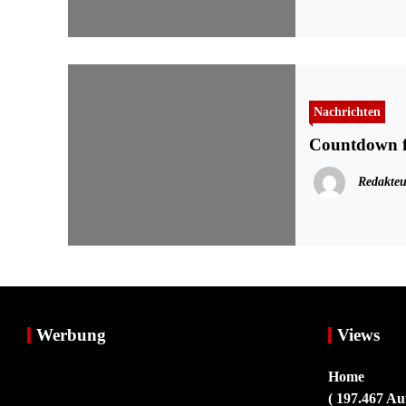
Nachrichten
Countdown f
Redakteu
Werbung
Views
Home
( 197.467 Au