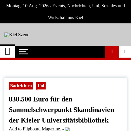
Skip
Montag, 10,Aug. 2026 - Events, Nachrichten, Uni, Soziales und
to
content
Wirtschaft aus Kiel
Kiel Szene
Neuigkeiten und Nachrichten aus Kiel und
Umgebung
Nachrichten
Uni
830.500 Euro für den
Sammelschwerpunkt Skandinavien
der Kieler Universitätsbibliothek
Add to Flipboard Magazine.
-