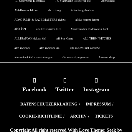
17. Stadtwerke Eisfestival
17. Stadtwerke Eisfestival kiel
Abendkleid
Abfallsammelaktion
abi zeitung
Abizeitung drucken
ADAC JUMP & RACE MASTERS tickets
afrika kennen lernen
aida kiel
aida kreuzfahrten kiel
Akademischer Ruderverein Kiel
ALLIGATOAH tickets kiel
All Star Game
ALL THEM WITCHES
alte meierei
alte meierei kiel
alte meierei kiel konzerte
alte meierei kiel veranstaltungen
alte meierei programm
Amazon shop
Facebook
Twitter
Instagram
DATENSCHUTZERKLÄRUNG
IMPRESSUM
COOKIE-RICHTLINIE
ARCHIV
TICKETS
Copyright All right reserved With Love Theme: Seek by