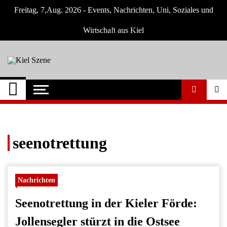
Skip
Freitag, 7,Aug. 2026 - Events, Nachrichten, Uni, Soziales und
to
content
Wirtschaft aus Kiel
Kiel Szene
Neuigkeiten und Nachrichten aus Kiel und
Umgebung
seenotrettung
Nachrichten
Seenotrettung in der Kieler Förde:
Jollensegler stürzt in die Ostsee