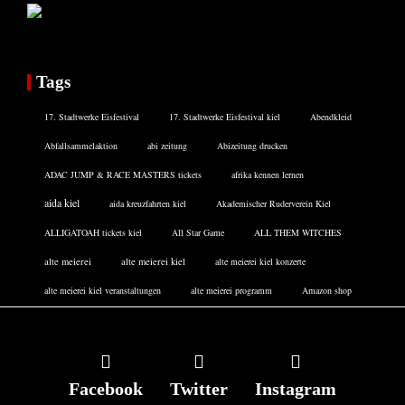
Tags
17. Stadtwerke Eisfestival
17. Stadtwerke Eisfestival kiel
Abendkleid
Abfallsammelaktion
abi zeitung
Abizeitung drucken
ADAC JUMP & RACE MASTERS tickets
afrika kennen lernen
aida kiel
aida kreuzfahrten kiel
Akademischer Ruderverein Kiel
ALLIGATOAH tickets kiel
All Star Game
ALL THEM WITCHES
alte meierei
alte meierei kiel
alte meierei kiel konzerte
alte meierei kiel veranstaltungen
alte meierei programm
Amazon shop
Facebook
Twitter
Instagram