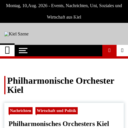
Skip
Montag, 10,Aug. 2026 - Events, Nachrichten, Uni, Soziales und
to
content
Wirtschaft aus Kiel
Kiel Szene
Neuigkeiten und Nachrichten aus Kiel und
Umgebung
Philharmonische Orchester
Kiel
Nachrichten
Wirtschaft und Politik
Philharmonisches Orchesters Kiel