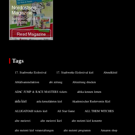
Tags
17. Stadtwerke Eisfestival
17. Stadtwerke Eisfestival kiel
Abendkleid
Abfallsammelaktion
abi zeitung
Abizeitung drucken
ADAC JUMP & RACE MASTERS tickets
afrika kennen lernen
aida kiel
aida kreuzfahrten kiel
Akademischer Ruderverein Kiel
ALLIGATOAH tickets kiel
All Star Game
ALL THEM WITCHES
alte meierei
alte meierei kiel
alte meierei kiel konzerte
alte meierei kiel veranstaltungen
alte meierei programm
Amazon shop