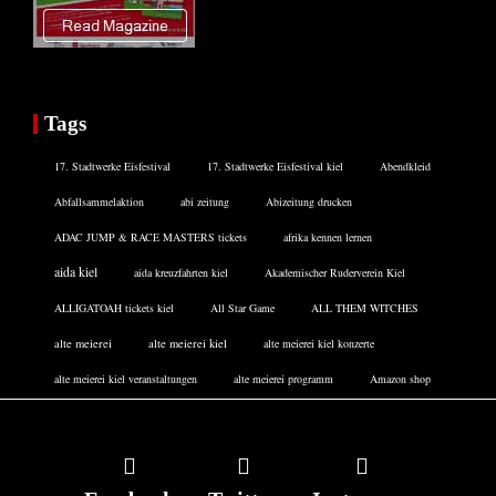
Tags
17. Stadtwerke Eisfestival
17. Stadtwerke Eisfestival kiel
Abendkleid
Abfallsammelaktion
abi zeitung
Abizeitung drucken
ADAC JUMP & RACE MASTERS tickets
afrika kennen lernen
aida kiel
aida kreuzfahrten kiel
Akademischer Ruderverein Kiel
ALLIGATOAH tickets kiel
All Star Game
ALL THEM WITCHES
alte meierei
alte meierei kiel
alte meierei kiel konzerte
alte meierei kiel veranstaltungen
alte meierei programm
Amazon shop