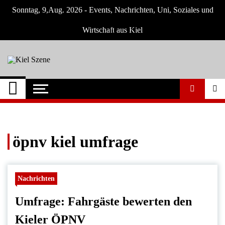
Skip
Sonntag, 9,Aug. 2026 - Events, Nachrichten, Uni, Soziales und
to
content
Wirtschaft aus Kiel
Kiel Szene
Neuigkeiten und Nachrichten aus Kiel und
Umgebung
öpnv kiel umfrage
Nachrichten
Umfrage: Fahrgäste bewerten den
Kieler ÖPNV