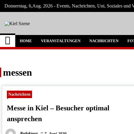
Skip
Donnerstag, 6,Aug. 2026 - Events, Nachrichten, Uni, Soziales und W
to
content
Kiel Szene
Neuigkeiten und Nachrichten aus Kiel und
HOME
VERANSTALTUNGEN
NACHRICHTEN
FO
messen
Nachrichten
Messe in Kiel – Besucher optimal
ansprechen
Redakteur
7. Juni 2020