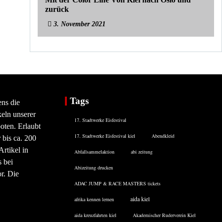
zurück
3. November 2021
Tags
ens die
eln unserer
17. Stadtwerke Eisfestival
oten. Erlaubt
17. Stadtwerke Eisfestival kiel
Abendkleid
 bis ca. 200
rtikel in
Abfallsammelaktion
abi zeitung
 bei
Abizeitung drucken
or. Die
ADAC JUMP & RACE MASTERS tickets
aida kiel
afrika kennen lernen
aida kreuzfahrten kiel
Akademischer Ruderverein Kiel