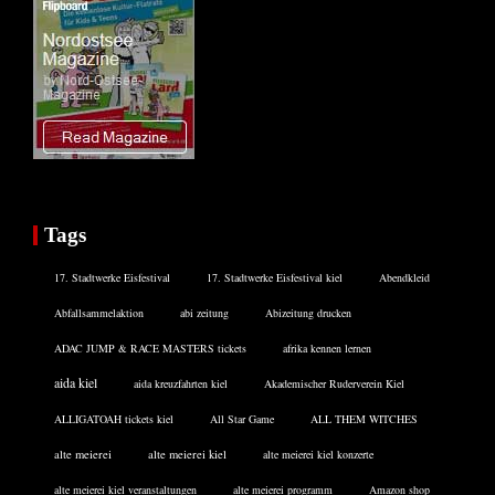
Tags
17. Stadtwerke Eisfestival
17. Stadtwerke Eisfestival kiel
Abendkleid
Abfallsammelaktion
abi zeitung
Abizeitung drucken
ADAC JUMP & RACE MASTERS tickets
afrika kennen lernen
aida kiel
aida kreuzfahrten kiel
Akademischer Ruderverein Kiel
ALLIGATOAH tickets kiel
All Star Game
ALL THEM WITCHES
alte meierei
alte meierei kiel
alte meierei kiel konzerte
alte meierei kiel veranstaltungen
alte meierei programm
Amazon shop