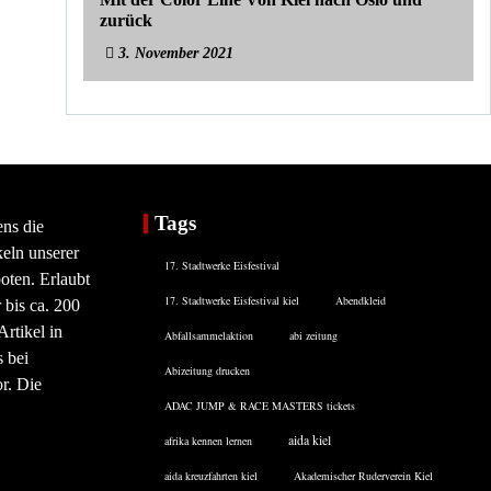
zurück
3. November 2021
Tags
ens die
eln unserer
17. Stadtwerke Eisfestival
oten. Erlaubt
17. Stadtwerke Eisfestival kiel
Abendkleid
 bis ca. 200
rtikel in
Abfallsammelaktion
abi zeitung
 bei
Abizeitung drucken
or. Die
ADAC JUMP & RACE MASTERS tickets
aida kiel
afrika kennen lernen
aida kreuzfahrten kiel
Akademischer Ruderverein Kiel