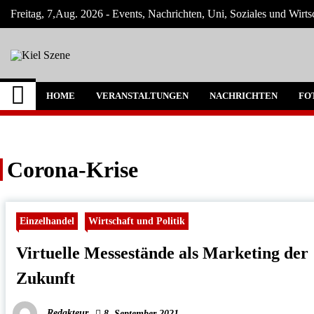
Skip
Freitag, 7,Aug. 2026 - Events, Nachrichten, Uni, Soziales und Wirts
to
content
Kiel Szene
Neuigkeiten und Nachrichten aus Kiel und
HOME
VERANSTALTUNGEN
NACHRICHTEN
FO
Corona-Krise
Einzelhandel
Wirtschaft und Politik
Virtuelle Messestände als Marketing der
Zukunft
Redakteur
8. September 2021