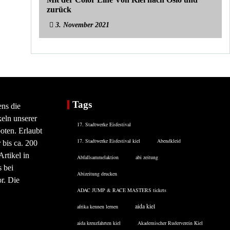
zurück
3. November 2021
Tags
ens die
eln unserer
17. Stadtwerke Eisfestival
oten. Erlaubt
17. Stadtwerke Eisfestival kiel
Abendkleid
 bis ca. 200
rtikel in
Abfallsammelaktion
abi zeitung
 bei
Abizeitung drucken
or. Die
ADAC JUMP & RACE MASTERS tickets
aida kiel
afrika kennen lernen
aida kreuzfahrten kiel
Akademischer Ruderverein Kiel