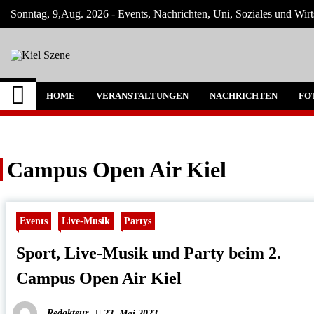
Skip
Sonntag, 9,Aug. 2026 - Events, Nachrichten, Uni, Soziales und Wirt
to
content
Kiel Szene
Neuigkeiten und Nachrichten aus Kiel und
HOME
VERANSTALTUNGEN
NACHRICHTEN
FO
Campus Open Air Kiel
Events
Live-Musik
Partys
Sport, Live-Musik und Party beim 2.
Campus Open Air Kiel
Redakteur
23. Mai 2023