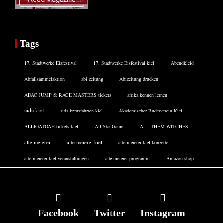
Tags
17. Stadtwerke Eisfestival
17. Stadtwerke Eisfestival kiel
Abendkleid
Abfallsammelaktion
abi zeitung
Abizeitung drucken
ADAC JUMP & RACE MASTERS tickets
afrika kennen lernen
aida kiel
aida kreuzfahrten kiel
Akademischer Ruderverein Kiel
ALLIGATOAH tickets kiel
All Star Game
ALL THEM WITCHES
alte meierei
alte meierei kiel
alte meierei kiel konzerte
alte meierei kiel veranstaltungen
alte meierei programm
Amazon shop
Facebook
Twitter
Instagram