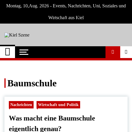
Skip
Montag, 10,Aug. 2026 - Events, Nachrichten, Uni, Soziales und
to
content
Wirtschaft aus Kiel
Kiel Szene
Neuigkeiten und Nachrichten aus Kiel und
Umgebung
Baumschule
Nachrichten
Wirtschaft und Politik
Was macht eine Baumschule
eigentlich genau?