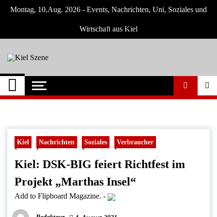
Skip
Montag, 10,Aug. 2026 - Events, Nachrichten, Uni, Soziales und
to
content
Wirtschaft aus Kiel
Kiel Szene
Neuigkeiten und Nachrichten aus Kiel und
Umgebung
Kiel
Nachrichten
Soziales
Verbraucher
Kiel: DSK-BIG feiert Richtfest im
Projekt „Marthas Insel“
Add to Flipboard Magazine.
-