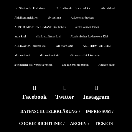
17. Stadtwerke Eisfestival
17. Stadtwerke Eisfestival kiel
Abendkleid
Abfallsammelaktion
abi zeitung
Abizeitung drucken
ADAC JUMP & RACE MASTERS tickets
afrika kennen lernen
aida kiel
aida kreuzfahrten kiel
Akademischer Ruderverein Kiel
ALLIGATOAH tickets kiel
All Star Game
ALL THEM WITCHES
alte meierei
alte meierei kiel
alte meierei kiel konzerte
alte meierei kiel veranstaltungen
alte meierei programm
Amazon shop
Facebook
Twitter
Instagram
DATENSCHUTZERKLÄRUNG
IMPRESSUM
COOKIE-RICHTLINIE
ARCHIV
TICKETS