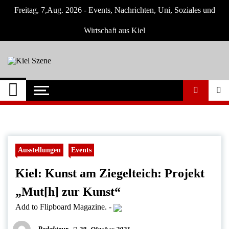
Skip
Freitag, 7,Aug. 2026 - Events, Nachrichten, Uni, Soziales und
to
content
Wirtschaft aus Kiel
Kiel Szene
Neuigkeiten und Nachrichten aus Kiel und
Umgebung
Ausstellungen
Events
Kiel: Kunst am Ziegelteich: Projekt
„Mut[h] zur Kunst“
Add to Flipboard Magazine.
-