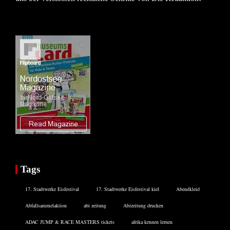
Tags
17. Stadtwerke Eisfestival
17. Stadtwerke Eisfestival kiel
Abendkleid
Abfallsammelaktion
abi zeitung
Abizeitung drucken
ADAC JUMP & RACE MASTERS tickets
afrika kennen lernen